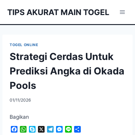
Skip
TIPS AKURAT MAIN TOGEL
to
content
TOGEL ONLINE
Strategi Cerdas Untuk
Prediksi Angka di Okada
Pools
01/11/2026
Bagikan
F
W
S
X
T
M
L
S