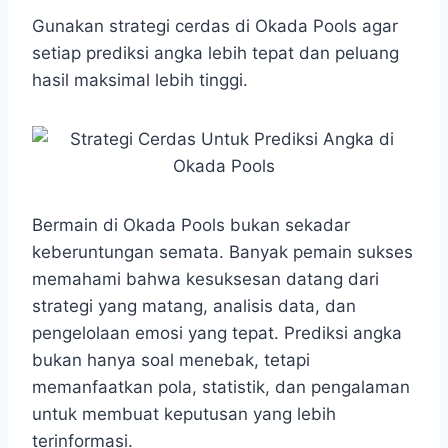
a
h
k
e
e
i
h
c
a
y
l
s
n
a
Gunakan strategi cerdas di Okada Pools agar
e
t
p
e
s
e
r
setiap prediksi angka lebih tepat dan peluang
b
s
e
g
e
e
hasil maksimal lebih tinggi.
o
A
r
n
o
p
a
g
k
p
m
e
r
Bermain di Okada Pools bukan sekadar
keberuntungan semata. Banyak pemain sukses
memahami bahwa kesuksesan datang dari
strategi yang matang, analisis data, dan
pengelolaan emosi yang tepat. Prediksi angka
bukan hanya soal menebak, tetapi
memanfaatkan pola, statistik, dan pengalaman
untuk membuat keputusan yang lebih
terinformasi.