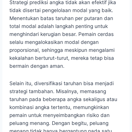
Strategi prediksi angka tidak akan efektif jika
tidak disertai pengelolaan modal yang baik.
Menentukan batas taruhan per putaran dan
total modal adalah langkah penting untuk
menghindari kerugian besar. Pemain cerdas
selalu mengalokasikan modal dengan
proporsional, sehingga meskipun mengalami
kekalahan berturut-turut, mereka tetap bisa
bermain dengan aman.
Selain itu, diversifikasi taruhan bisa menjadi
strategi tambahan. Misalnya, memasang
taruhan pada beberapa angka sekaligus atau
kombinasi angka tertentu, memungkinkan
pemain untuk menyeimbangkan risiko dan
peluang menang. Dengan begitu, peluang
menang tidak hanya bergantung pada satu