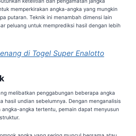
utuhkan ketelitian dan pengamatan jangka
untuk memperkirakan angka-angka yang mungkin
pa putaran. Teknik ini menambah dimensi lain
sar peluang untuk memprediksi hasil dengan lebih
enang di Togel Super Enalotto
k
 yang melibatkan penggabungan beberapa angka
ta hasil undian sebelumnya. Dengan menganalisis
an angka-angka tertentu, pemain dapat menyusun
truktur.
elompok angka yang sering muncul bersama atau