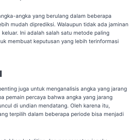
 angka-angka yang berulang dalam beberapa
ebih mudah diprediksi. Walaupun tidak ada jaminan
keluar. Ini adalah salah satu metode paling
uk membuat keputusan yang lebih terinformasi
l
penting juga untuk menganalisis angka yang jarang
pa pemain percaya bahwa angka yang jarang
uncul di undian mendatang. Oleh karena itu,
ng terpilih dalam beberapa periode bisa menjadi