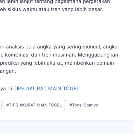
n lebih lanjut tentang bagaimana pergerakan
h siklus waktu atau tren yang lebih besar.
an analisis pola angka yang sering muncul, angka
tode kombinasi dan tren musiman. Menggabungkan
prediksi yang lebih akurat, memberikan pemain
nangan.
nya di
TIPS AKURAT MAIN TOGEL
.
#
TIPS AKURAT MAIN TOGEL
#
Togel Spanyol