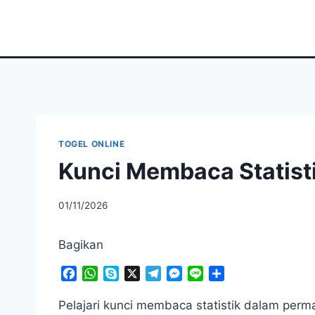
Skip
to
content
TOGEL ONLINE
Kunci Membaca Statist
01/11/2026
Bagikan
F
W
S
X
T
M
L
S
a
h
k
e
e
i
h
c
a
y
l
s
n
a
Pelajari kunci membaca statistik dalam per