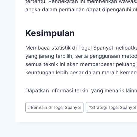
tertentu. Pendekatan ini memberikan wawasa
angka dalam permainan dapat dipengaruhi ole
Kesimpulan
Membaca statistik di Togel Spanyol melibatk
yang jarang terpilih, serta penggunaan me
semua teknik ini akan memperbesar peluang 
keuntungan lebih besar dalam meraih keme
Dapatkan informasi terkini yang menarik lain
Post
#
Bermain di Togel Spanyol
#
Strategi Togel Spanyol
Tags: