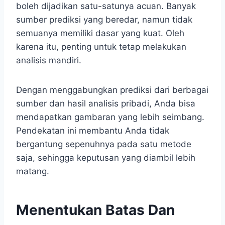
boleh dijadikan satu-satunya acuan. Banyak
sumber prediksi yang beredar, namun tidak
semuanya memiliki dasar yang kuat. Oleh
karena itu, penting untuk tetap melakukan
analisis mandiri.
Dengan menggabungkan prediksi dari berbagai
sumber dan hasil analisis pribadi, Anda bisa
mendapatkan gambaran yang lebih seimbang.
Pendekatan ini membantu Anda tidak
bergantung sepenuhnya pada satu metode
saja, sehingga keputusan yang diambil lebih
matang.
Menentukan Batas Dan