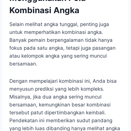
Kombinasi Angka
Selain melihat angka tunggal, penting juga
untuk memperhatikan kombinasi angka.
Banyak pemain berpengalaman tidak hanya
fokus pada satu angka, tetapi juga pasangan
atau kelompok angka yang sering muncul
bersamaan.
Dengan mempelajari kombinasi ini, Anda bisa
menyusun prediksi yang lebih kompleks.
Misalnya, jika dua angka sering muncul
bersamaan, kemungkinan besar kombinasi
tersebut patut dipertimbangkan kembali.
Pendekatan ini memberikan sudut pandang
yang lebih luas dibanding hanya melihat angka