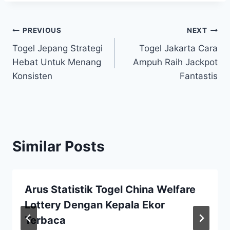
Post
PREVIOUS
NEXT
Togel Jepang Strategi
Togel Jakarta Cara
navigation
Hebat Untuk Menang
Ampuh Raih Jackpot
Konsisten
Fantastis
Similar Posts
Arus Statistik Togel China Welfare
Lottery Dengan Kepala Ekor
Terbaca