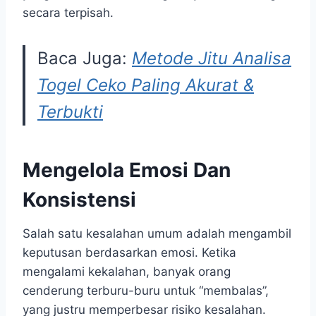
secara terpisah.
Baca Juga:
Metode Jitu Analisa
Togel Ceko Paling Akurat &
Terbukti
Mengelola Emosi Dan
Konsistensi
Salah satu kesalahan umum adalah mengambil
keputusan berdasarkan emosi. Ketika
mengalami kekalahan, banyak orang
cenderung terburu-buru untuk “membalas”,
yang justru memperbesar risiko kesalahan.