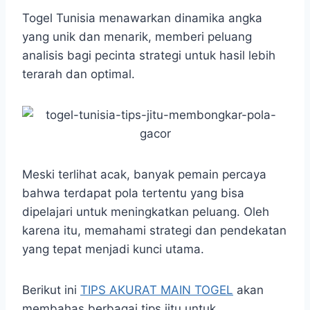
a
h
k
e
e
i
h
c
a
y
l
s
n
a
Togel Tunisia menawarkan dinamika angka
e
t
p
e
s
e
r
yang unik dan menarik, memberi peluang
b
s
e
g
e
e
analisis bagi pecinta strategi untuk hasil lebih
o
A
r
n
terarah dan optimal.
o
p
a
g
k
p
m
e
r
Meski terlihat acak, banyak pemain percaya
bahwa terdapat pola tertentu yang bisa
dipelajari untuk meningkatkan peluang. Oleh
karena itu, memahami strategi dan pendekatan
yang tepat menjadi kunci utama.
Berikut ini
TIPS AKURAT MAIN TOGEL
akan
membahas berbagai tips jitu untuk