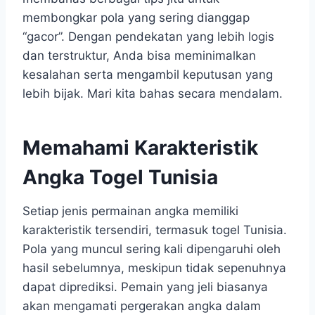
membongkar pola yang sering dianggap
“gacor”. Dengan pendekatan yang lebih logis
dan terstruktur, Anda bisa meminimalkan
kesalahan serta mengambil keputusan yang
lebih bijak. Mari kita bahas secara mendalam.
Memahami Karakteristik
Angka Togel Tunisia
Setiap jenis permainan angka memiliki
karakteristik tersendiri, termasuk togel Tunisia.
Pola yang muncul sering kali dipengaruhi oleh
hasil sebelumnya, meskipun tidak sepenuhnya
dapat diprediksi. Pemain yang jeli biasanya
akan mengamati pergerakan angka dalam