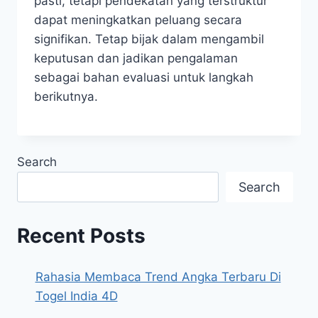
pasti, tetapi pendekatan yang terstruktur
dapat meningkatkan peluang secara
signifikan. Tetap bijak dalam mengambil
keputusan dan jadikan pengalaman
sebagai bahan evaluasi untuk langkah
berikutnya.
Search
Search
Recent Posts
Rahasia Membaca Trend Angka Terbaru Di
Togel India 4D