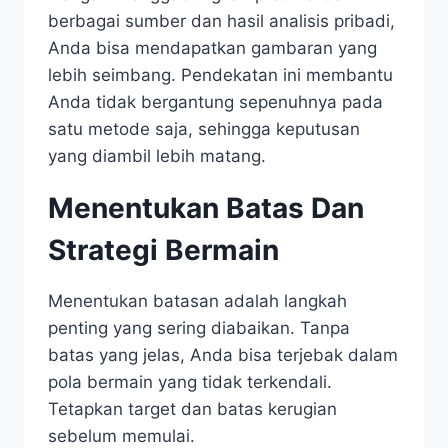
berbagai sumber dan hasil analisis pribadi,
Anda bisa mendapatkan gambaran yang
lebih seimbang. Pendekatan ini membantu
Anda tidak bergantung sepenuhnya pada
satu metode saja, sehingga keputusan
yang diambil lebih matang.
Menentukan Batas Dan
Strategi Bermain
Menentukan batasan adalah langkah
penting yang sering diabaikan. Tanpa
batas yang jelas, Anda bisa terjebak dalam
pola bermain yang tidak terkendali.
Tetapkan target dan batas kerugian
sebelum memulai.