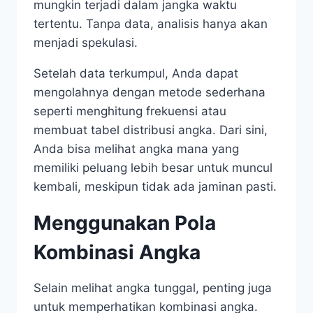
mungkin terjadi dalam jangka waktu
tertentu. Tanpa data, analisis hanya akan
menjadi spekulasi.
Setelah data terkumpul, Anda dapat
mengolahnya dengan metode sederhana
seperti menghitung frekuensi atau
membuat tabel distribusi angka. Dari sini,
Anda bisa melihat angka mana yang
memiliki peluang lebih besar untuk muncul
kembali, meskipun tidak ada jaminan pasti.
Menggunakan Pola
Kombinasi Angka
Selain melihat angka tunggal, penting juga
untuk memperhatikan kombinasi angka.