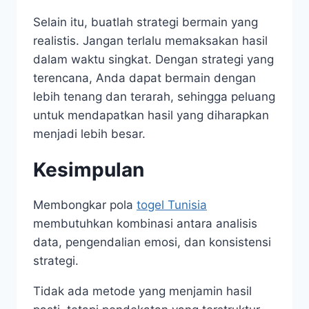
Selain itu, buatlah strategi bermain yang
realistis. Jangan terlalu memaksakan hasil
dalam waktu singkat. Dengan strategi yang
terencana, Anda dapat bermain dengan
lebih tenang dan terarah, sehingga peluang
untuk mendapatkan hasil yang diharapkan
menjadi lebih besar.
Kesimpulan
Membongkar pola
togel Tunisia
membutuhkan kombinasi antara analisis
data, pengendalian emosi, dan konsistensi
strategi.
Tidak ada metode yang menjamin hasil