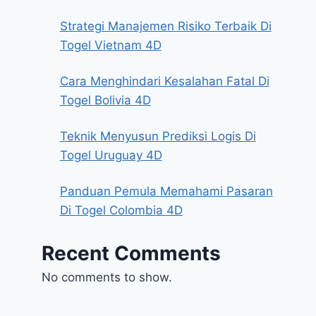
Strategi Manajemen Risiko Terbaik Di
Togel Vietnam 4D
Cara Menghindari Kesalahan Fatal Di
Togel Bolivia 4D
Teknik Menyusun Prediksi Logis Di
Togel Uruguay 4D
Panduan Pemula Memahami Pasaran
Di Togel Colombia 4D
Recent Comments
No comments to show.