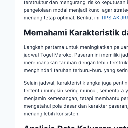
terstruktur dan mengurangi risiko keputusan i
pengelolaan modal menjadi kunci agar strate
menang tetap optimal. Berikut ini
TIPS AKUR
Memahami Karakteristik d
Langkah pertama untuk meningkatkan pelua
jadwal Togel Maroko. Pasaran ini memiliki ja
merencanakan taruhan dengan lebih terstru
menghindari taruhan terburu-buru yang seri
Selain jadwal, karakteristik angka juga pent
tertentu mungkin sering muncul, sementara y
menjamin kemenangan, tetapi membantu pema
mengetahui pola dasar dan karakter pasaran, 
menang lebih konsisten.