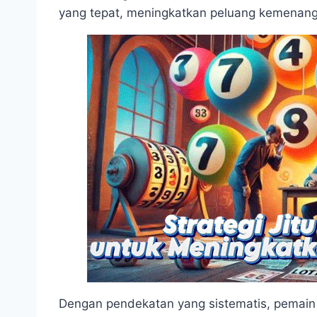
yang tepat, meningkatkan peluang kemenan
Dengan pendekatan yang sistematis, pemain