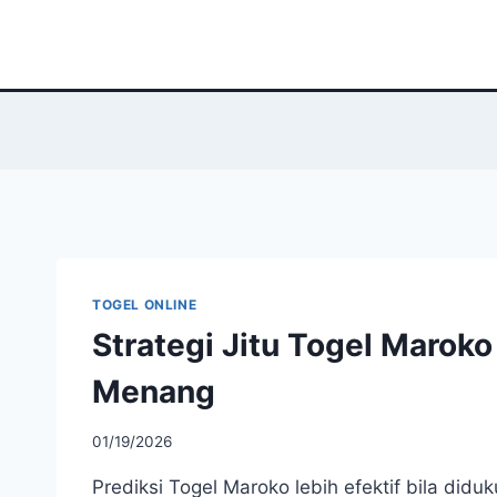
Skip
to
content
TOGEL ONLINE
Strategi Jitu Togel Marok
Menang
01/19/2026
Prediksi Togel Maroko lebih efektif bila did