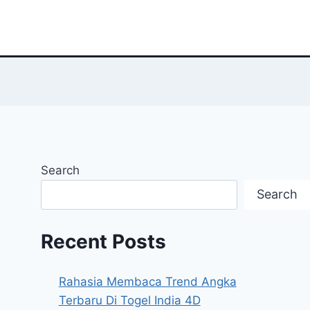
Search
Search
Recent Posts
Rahasia Membaca Trend Angka
Terbaru Di Togel India 4D