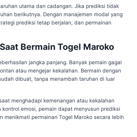
taruhan utama dan cadangan. Jika prediksi tidak
taruhan berikutnya. Dengan manajemen modal yang
rategi prediksi tetap berjalan, dan permainan
i Saat Bermain Togel Maroko
keberhasilan jangka panjang. Banyak pemain gagal
pontan atau mengejar kekalahan. Bermain dengan
ng sudah dibuat, tanpa menambah taruhan di luar
l saat menghadapi kemenangan atau kekalahan
an kontrol emosi, pemain dapat menyusun prediksi
an menikmati permainan Togel Maroko secara lebih