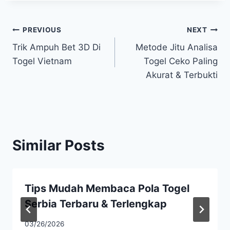
Post
PREVIOUS
NEXT
Trik Ampuh Bet 3D Di
Metode Jitu Analisa
navigation
Togel Vietnam
Togel Ceko Paling
Akurat & Terbukti
Similar Posts
Tips Mudah Membaca Pola Togel
Serbia Terbaru & Terlengkap
03/26/2026