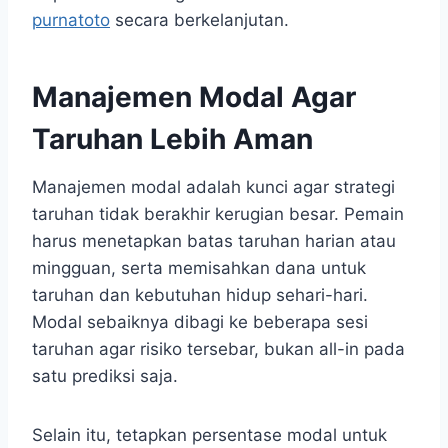
purnatoto
secara berkelanjutan.
Manajemen Modal Agar
Taruhan Lebih Aman
Manajemen modal adalah kunci agar strategi
taruhan tidak berakhir kerugian besar. Pemain
harus menetapkan batas taruhan harian atau
mingguan, serta memisahkan dana untuk
taruhan dan kebutuhan hidup sehari-hari.
Modal sebaiknya dibagi ke beberapa sesi
taruhan agar risiko tersebar, bukan all-in pada
satu prediksi saja.
Selain itu, tetapkan persentase modal untuk