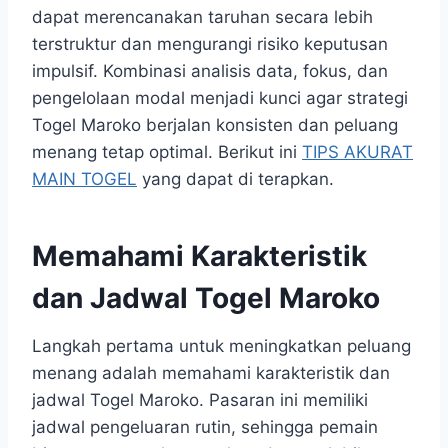
dapat merencanakan taruhan secara lebih
terstruktur dan mengurangi risiko keputusan
impulsif. Kombinasi analisis data, fokus, dan
pengelolaan modal menjadi kunci agar strategi
Togel Maroko berjalan konsisten dan peluang
menang tetap optimal. Berikut ini
TIPS AKURAT
MAIN TOGEL
yang dapat di terapkan.
Memahami Karakteristik
dan Jadwal Togel Maroko
Langkah pertama untuk meningkatkan peluang
menang adalah memahami karakteristik dan
jadwal Togel Maroko. Pasaran ini memiliki
jadwal pengeluaran rutin, sehingga pemain