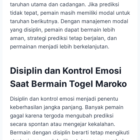
taruhan utama dan cadangan. Jika prediksi
tidak tepat, pemain masih memiliki modal untuk
taruhan berikutnya. Dengan manajemen modal
yang disiplin, pemain dapat bermain lebih
aman, strategi prediksi tetap berjalan, dan
permainan menjadi lebih berkelanjutan.
Disiplin dan Kontrol Emosi
Saat Bermain Togel Maroko
Disiplin dan kontrol emosi menjadi penentu
keberhasilan jangka panjang. Banyak pemain
gagal karena tergoda mengubah prediksi
secara spontan atau mengejar kekalahan.
Bermain dengan disiplin berarti tetap mengikuti