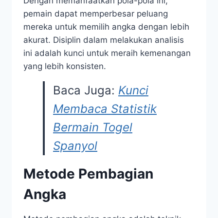
Dengan memanfaatkan pola-pola ini,
pemain dapat memperbesar peluang
mereka untuk memilih angka dengan lebih
akurat. Disiplin dalam melakukan analisis
ini adalah kunci untuk meraih kemenangan
yang lebih konsisten.
Baca Juga:
Kunci
Membaca Statistik
Bermain Togel
Spanyol
Metode Pembagian
Angka