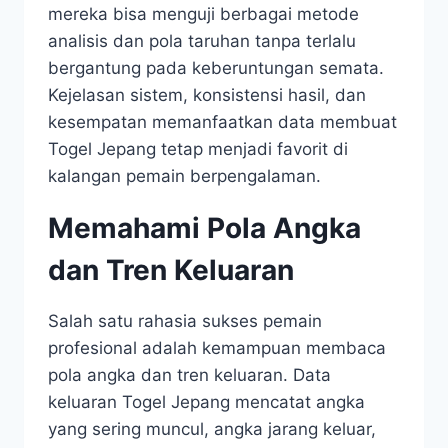
mereka bisa menguji berbagai metode
analisis dan pola taruhan tanpa terlalu
bergantung pada keberuntungan semata.
Kejelasan sistem, konsistensi hasil, dan
kesempatan memanfaatkan data membuat
Togel Jepang tetap menjadi favorit di
kalangan pemain berpengalaman.
Memahami Pola Angka
dan Tren Keluaran
Salah satu rahasia sukses pemain
profesional adalah kemampuan membaca
pola angka dan tren keluaran. Data
keluaran Togel Jepang mencatat angka
yang sering muncul, angka jarang keluar,