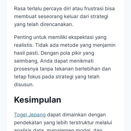
Rasa terlalu percaya diri atau frustrasi bisa
membuat seseorang keluar dari strategi
yang telah direncanakan.
Penting untuk memiliki ekspektasi yang
realistis. Tidak ada metode yang menjamin
hasil pasti. Dengan pola pikir yang
seimbang, Anda dapat menikmati
prosesnya tanpa tekanan berlebihan dan
tetap fokus pada strategi yang telah
disusun.
Kesimpulan
Togel Jepang
dapat dimainkan dengan
pendekatan yang lebih terstruktur melalui
analisis data, manajemen modal, dan