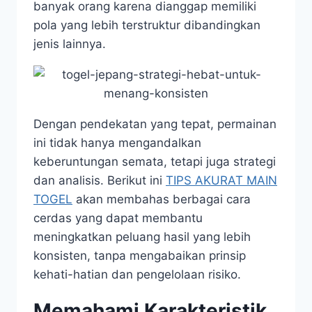
banyak orang karena dianggap memiliki
pola yang lebih terstruktur dibandingkan
jenis lainnya.
Dengan pendekatan yang tepat, permainan
ini tidak hanya mengandalkan
keberuntungan semata, tetapi juga strategi
dan analisis. Berikut ini
TIPS AKURAT MAIN
TOGEL
akan membahas berbagai cara
cerdas yang dapat membantu
meningkatkan peluang hasil yang lebih
konsisten, tanpa mengabaikan prinsip
kehati-hatian dan pengelolaan risiko.
Memahami Karakteristik