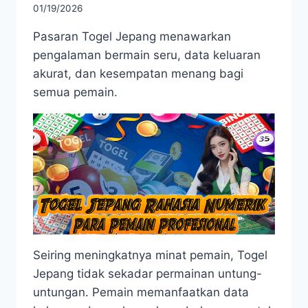
01/19/2026
Pasaran Togel Jepang menawarkan
pengalaman bermain seru, data keluaran
akurat, dan kesempatan menang bagi
semua pemain.
Seiring meningkatnya minat pemain, Togel
Jepang tidak sekadar permainan untung-
untungan. Pemain memanfaatkan data