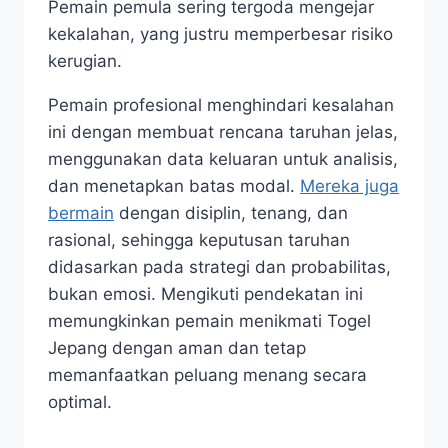
Pemain pemula sering tergoda mengejar
kekalahan, yang justru memperbesar risiko
kerugian.
Pemain profesional menghindari kesalahan
ini dengan membuat rencana taruhan jelas,
menggunakan data keluaran untuk analisis,
dan menetapkan batas modal.
Mereka juga
bermain
dengan disiplin, tenang, dan
rasional, sehingga keputusan taruhan
didasarkan pada strategi dan probabilitas,
bukan emosi. Mengikuti pendekatan ini
memungkinkan pemain menikmati Togel
Jepang dengan aman dan tetap
memanfaatkan peluang menang secara
optimal.