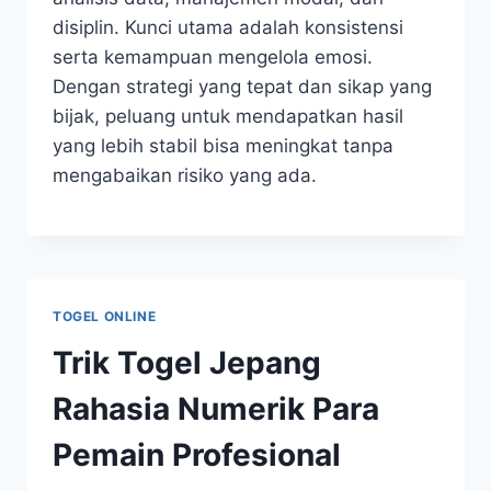
disiplin. Kunci utama adalah konsistensi
serta kemampuan mengelola emosi.
Dengan strategi yang tepat dan sikap yang
bijak, peluang untuk mendapatkan hasil
yang lebih stabil bisa meningkat tanpa
mengabaikan risiko yang ada.
TOGEL ONLINE
Trik Togel Jepang
Rahasia Numerik Para
Pemain Profesional