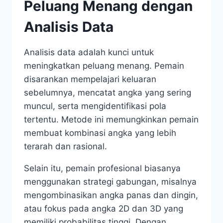
Peluang Menang dengan
Analisis Data
Analisis data adalah kunci untuk
meningkatkan peluang menang. Pemain
disarankan mempelajari keluaran
sebelumnya, mencatat angka yang sering
muncul, serta mengidentifikasi pola
tertentu. Metode ini memungkinkan pemain
membuat kombinasi angka yang lebih
terarah dan rasional.
Selain itu, pemain profesional biasanya
menggunakan strategi gabungan, misalnya
mengombinasikan angka panas dan dingin,
atau fokus pada angka 2D dan 3D yang
memiliki probabilitas tinggi. Dengan