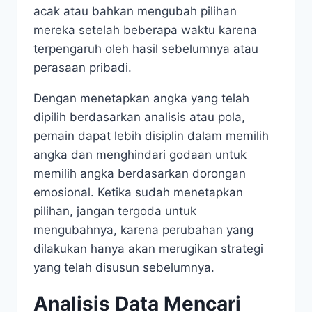
acak atau bahkan mengubah pilihan
mereka setelah beberapa waktu karena
terpengaruh oleh hasil sebelumnya atau
perasaan pribadi.
Dengan menetapkan angka yang telah
dipilih berdasarkan analisis atau pola,
pemain dapat lebih disiplin dalam memilih
angka dan menghindari godaan untuk
memilih angka berdasarkan dorongan
emosional. Ketika sudah menetapkan
pilihan, jangan tergoda untuk
mengubahnya, karena perubahan yang
dilakukan hanya akan merugikan strategi
yang telah disusun sebelumnya.
Analisis Data Mencari