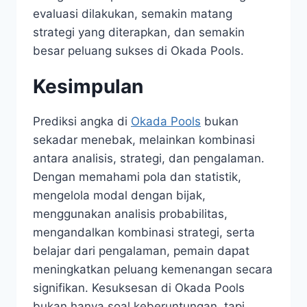
evaluasi dilakukan, semakin matang
strategi yang diterapkan, dan semakin
besar peluang sukses di Okada Pools.
Kesimpulan
Prediksi angka di
Okada Pools
bukan
sekadar menebak, melainkan kombinasi
antara analisis, strategi, dan pengalaman.
Dengan memahami pola dan statistik,
mengelola modal dengan bijak,
menggunakan analisis probabilitas,
mengandalkan kombinasi strategi, serta
belajar dari pengalaman, pemain dapat
meningkatkan peluang kemenangan secara
signifikan. Kesuksesan di Okada Pools
bukan hanya soal keberuntungan, tapi