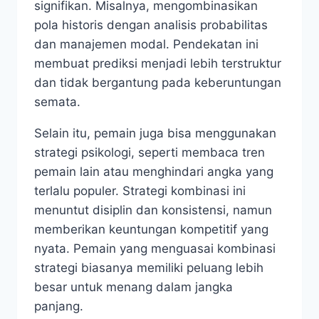
signifikan. Misalnya, mengombinasikan
pola historis dengan analisis probabilitas
dan manajemen modal. Pendekatan ini
membuat prediksi menjadi lebih terstruktur
dan tidak bergantung pada keberuntungan
semata.
Selain itu, pemain juga bisa menggunakan
strategi psikologi, seperti membaca tren
pemain lain atau menghindari angka yang
terlalu populer. Strategi kombinasi ini
menuntut disiplin dan konsistensi, namun
memberikan keuntungan kompetitif yang
nyata. Pemain yang menguasai kombinasi
strategi biasanya memiliki peluang lebih
besar untuk menang dalam jangka
panjang.