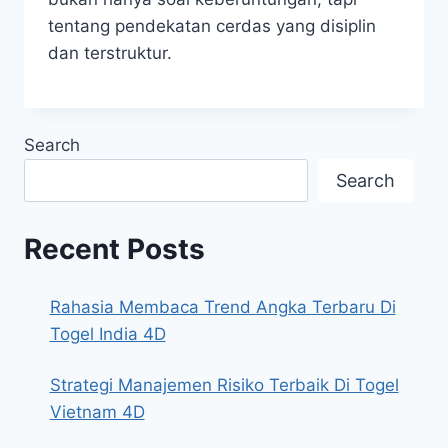
tentang pendekatan cerdas yang disiplin
dan terstruktur.
Search
Search
Recent Posts
Rahasia Membaca Trend Angka Terbaru Di
Togel India 4D
Strategi Manajemen Risiko Terbaik Di Togel
Vietnam 4D