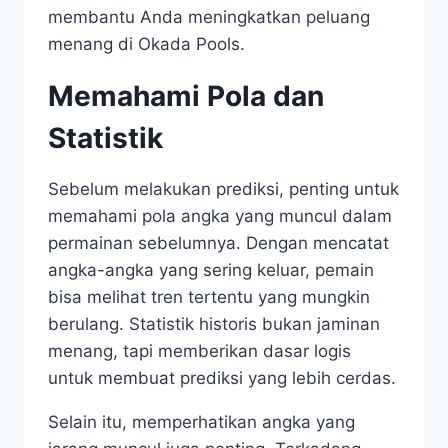
membantu Anda meningkatkan peluang
menang di Okada Pools.
Memahami Pola dan
Statistik
Sebelum melakukan prediksi, penting untuk
memahami pola angka yang muncul dalam
permainan sebelumnya. Dengan mencatat
angka-angka yang sering keluar, pemain
bisa melihat tren tertentu yang mungkin
berulang. Statistik historis bukan jaminan
menang, tapi memberikan dasar logis
untuk membuat prediksi yang lebih cerdas.
Selain itu, memperhatikan angka yang