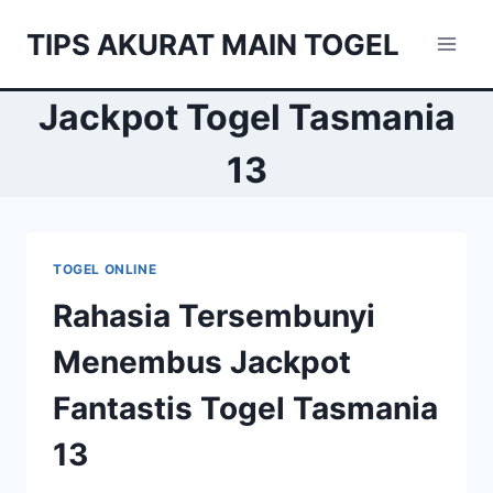
Skip
TIPS AKURAT MAIN TOGEL
to
content
Jackpot Togel Tasmania
13
TOGEL ONLINE
Rahasia Tersembunyi
Menembus Jackpot
Fantastis Togel Tasmania
13