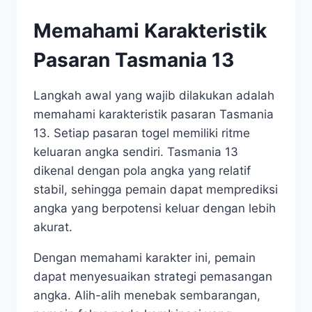
Memahami Karakteristik
Pasaran Tasmania 13
Langkah awal yang wajib dilakukan adalah
memahami karakteristik pasaran Tasmania
13. Setiap pasaran togel memiliki ritme
keluaran angka sendiri. Tasmania 13
dikenal dengan pola angka yang relatif
stabil, sehingga pemain dapat memprediksi
angka yang berpotensi keluar dengan lebih
akurat.
Dengan memahami karakter ini, pemain
dapat menyesuaikan strategi pemasangan
angka. Alih-alih menebak sembarangan,