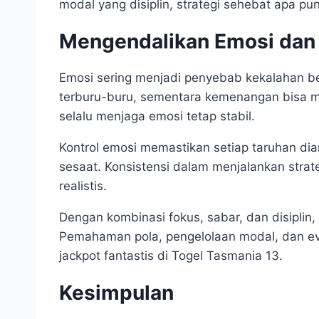
modal yang disiplin, strategi sehebat apa pu
Mengendalikan Emosi dan 
Emosi sering menjadi penyebab kekalahan b
terburu-buru, sementara kemenangan bisa men
selalu menjaga emosi tetap stabil.
Kontrol emosi memastikan setiap taruhan dia
sesaat. Konsistensi dalam menjalankan stra
realistis.
Dengan kombinasi fokus, sabar, dan disiplin
Pemahaman pola, pengelolaan modal, dan ev
jackpot fantastis di Togel Tasmania 13.
Kesimpulan