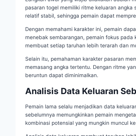
pasaran togel memiliki ritme keluaran angka
relatif stabil, sehingga pemain dapat mempre
Dengan memahami karakter ini, pemain dapat
menebak sembarangan, pemain fokus pada komb
membuat setiap taruhan lebih terarah dan mo
Selain itu, pemahaman karakter pasaran me
memasang angka tertentu. Dengan ritme yang 
beruntun dapat diminimalkan.
Analisis Data Keluaran Se
Pemain lama selalu menjadikan data keluaran
sebelumnya memungkinkan pemain mengetahui
kombinasi potensial yang mungkin muncul ke