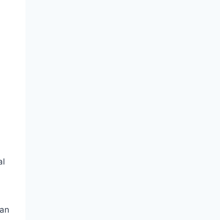
al
aan