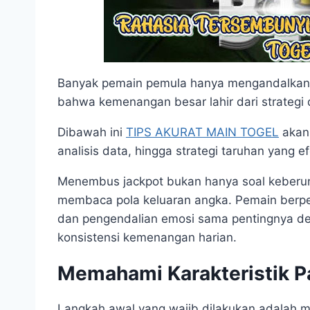
Banyak pemain pemula hanya mengandalkan 
bahwa kemenangan besar lahir dari strategi 
Dibawah ini
TIPS AKURAT MAIN TOGEL
akan
analisis data, hingga strategi taruhan yang e
Menembus jackpot bukan hanya soal keberun
membaca pola keluaran angka. Pemain berp
dan pengendalian emosi sama pentingnya den
konsistensi kemenangan harian.
Memahami Karakteristik P
Langkah awal yang wajib dilakukan adalah m