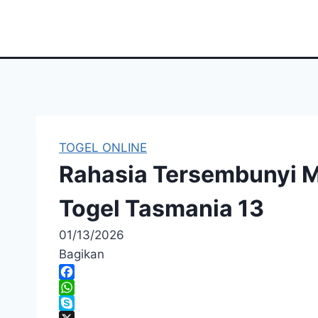
Skip
to
content
TOGEL ONLINE
Rahasia Tersembunyi 
Togel Tasmania 13
01/13/2026
Bagikan
F
a
W