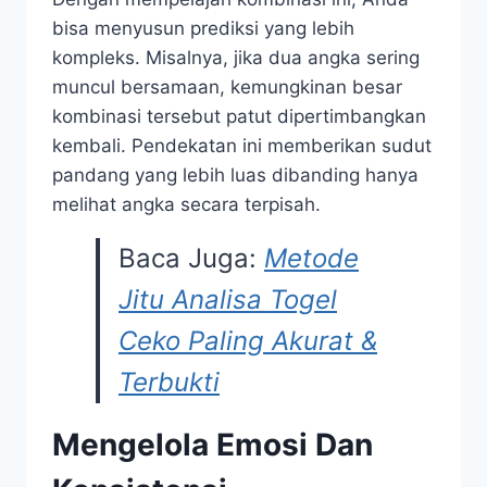
bisa menyusun prediksi yang lebih
kompleks. Misalnya, jika dua angka sering
muncul bersamaan, kemungkinan besar
kombinasi tersebut patut dipertimbangkan
kembali. Pendekatan ini memberikan sudut
pandang yang lebih luas dibanding hanya
melihat angka secara terpisah.
Baca Juga:
Metode
Jitu Analisa Togel
Ceko Paling Akurat &
Terbukti
Mengelola Emosi Dan