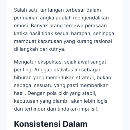
Salah satu tantangan terbesar dalam
permainan angka adalah mengendalikan
emosi. Banyak orang terbawa perasaan
ketika hasil tidak sesuai harapan, sehingga
membuat keputusan yang kurang rasional
di langkah berikutnya.
Mengatur ekspektasi sejak awal sangat
penting. Anggap aktivitas ini sebagai
hiburan yang memerlukan strategi, bukan
sebagai sesuatu yang pasti memberikan
hasil. Dengan pola pikir yang stabil,
keputusan yang diambil akan lebih logis
dan terhindar dari tindakan impulsif.
Konsistensi Dalam