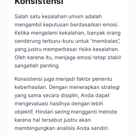
Konsistensi
Salah satu kesalahan umum adalah
mengambil keputusan berdasarkan emosi.
Ketika mengalami kekalahan, banyak orang
cenderung terburu-buru untuk “membalas”,
yang justru memperbesar risiko kesalahan.
Oleh karena itu, menjaga emosi tetap stabil
sangatlah penting.
Konsistensi juga menjadi faktor penentu
keberhasilan. Dengan menerapkan strategi
yang sama secara disiplin, Anda dapat
mengevaluasi hasilnya dengan lebih
objektif. Hindari sering mengganti metode
karena hal tersebut justru akan
membingungkan analisis Anda sendiri.