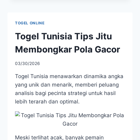
TOGEL ONLINE
Togel Tunisia Tips Jitu
Membongkar Pola Gacor
03/30/2026
Togel Tunisia menawarkan dinamika angka
yang unik dan menarik, memberi peluang
analisis bagi pecinta strategi untuk hasil
lebih terarah dan optimal.
Meski terlihat acak, banyak pemain