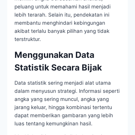
peluang untuk memahami hasil menjadi
lebih terarah. Selain itu, pendekatan ini
membantu menghindari kebingungan
akibat terlalu banyak pilihan yang tidak
terstruktur.
Menggunakan Data
Statistik Secara Bijak
Data statistik sering menjadi alat utama
dalam menyusun strategi. Informasi seperti
angka yang sering muncul, angka yang
jarang keluar, hingga kombinasi tertentu
dapat memberikan gambaran yang lebih
luas tentang kemungkinan hasil.