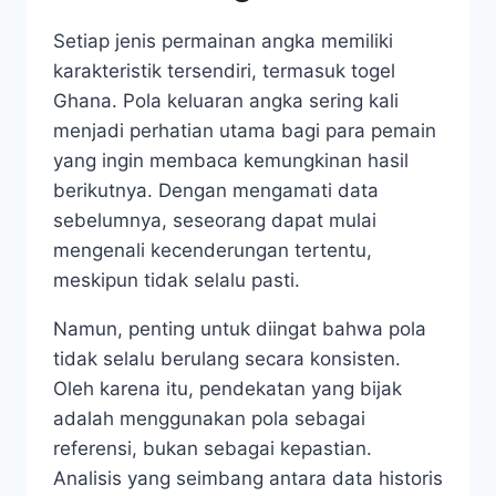
Setiap jenis permainan angka memiliki
karakteristik tersendiri, termasuk togel
Ghana. Pola keluaran angka sering kali
menjadi perhatian utama bagi para pemain
yang ingin membaca kemungkinan hasil
berikutnya. Dengan mengamati data
sebelumnya, seseorang dapat mulai
mengenali kecenderungan tertentu,
meskipun tidak selalu pasti.
Namun, penting untuk diingat bahwa pola
tidak selalu berulang secara konsisten.
Oleh karena itu, pendekatan yang bijak
adalah menggunakan pola sebagai
referensi, bukan sebagai kepastian.
Analisis yang seimbang antara data historis