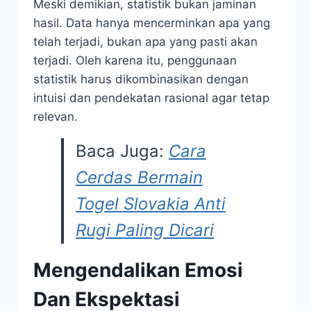
Meski demikian, statistik bukan jaminan
hasil. Data hanya mencerminkan apa yang
telah terjadi, bukan apa yang pasti akan
terjadi. Oleh karena itu, penggunaan
statistik harus dikombinasikan dengan
intuisi dan pendekatan rasional agar tetap
relevan.
Baca Juga:
Cara
Cerdas Bermain
Togel Slovakia Anti
Rugi Paling Dicari
Mengendalikan Emosi
Dan Ekspektasi