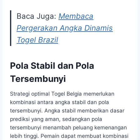
Baca Juga:
Membaca
Pergerakan Angka Dinamis
Togel Brazil
Pola Stabil dan Pola
Tersembunyi
Strategi optimal Togel Belgia memerlukan
kombinasi antara angka stabil dan pola
tersembunyi. Angka stabil memberikan dasar
prediksi yang aman, sedangkan pola
tersembunyi menambah peluang kemenangan
lebih tinggi. Pemain dapat membuat kombinasi