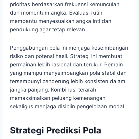
prioritas berdasarkan frekuensi kemunculan
dan momentum angka. Evaluasi rutin
membantu menyesuaikan angka inti dan
pendukung agar tetap relevan.
Penggabungan pola ini menjaga keseimbangan
risiko dan potensi hasil. Strategi ini membuat
permainan lebih rasional dan terukur. Pemain
yang mampu menyeimbangkan pola stabil dan
tersembunyi cenderung lebih konsisten dalam
jangka panjang. Kombinasi terarah
memaksimalkan peluang kemenangan
sekaligus menjaga disiplin pengelolaan modal.
Strategi Prediksi Pola