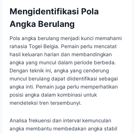
Mengidentifikasi Pola
Angka Berulang
Pola angka berulang menjadi kunci memahami
rahasia Togel Belgia. Pemain perlu mencatat
hasil keluaran harian dan membandingkan
angka yang muncul dalam periode berbeda.
Dengan teknik ini, angka yang cenderung
muncul berulang dapat diidentifikasi sebagai
angka inti. Pemain juga perlu memperhatikan
posisi angka dalam kombinasi untuk
mendeteksi tren tersembunyi.
Analisa frekuensi dan interval kemunculan
angka membantu membedakan angka stabil