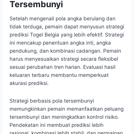
Tersembunyi
Setelah mengenali pola angka berulang dan
tidak terduga, pemain dapat menyusun strategi
prediksi Togel Belgia yang lebih efektif. Strategi
ini mencakup penentuan angka inti, angka
pendukung, dan kombinasi cadangan. Pemain
harus menyesuaikan strategi secara fleksibel
sesuai perubahan tren harian. Evaluasi hasil
keluaran terbaru membantu memperkuat
akurasi prediksi.
Strategi berbasis pola tersembunyi
memungkinkan pemain memanfaatkan peluang
tersembunyi dan meningkatkan kontrol risiko.
Pendekatan ini membuat prediksi lebih
rasional, kombinasi lebih stabil, dan permainan