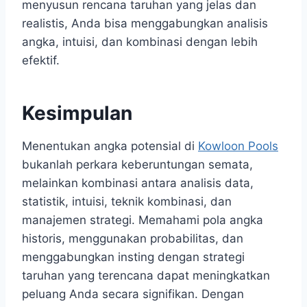
menyusun rencana taruhan yang jelas dan
realistis, Anda bisa menggabungkan analisis
angka, intuisi, dan kombinasi dengan lebih
efektif.
Kesimpulan
Menentukan angka potensial di
Kowloon Pools
bukanlah perkara keberuntungan semata,
melainkan kombinasi antara analisis data,
statistik, intuisi, teknik kombinasi, dan
manajemen strategi. Memahami pola angka
historis, menggunakan probabilitas, dan
menggabungkan insting dengan strategi
taruhan yang terencana dapat meningkatkan
peluang Anda secara signifikan. Dengan