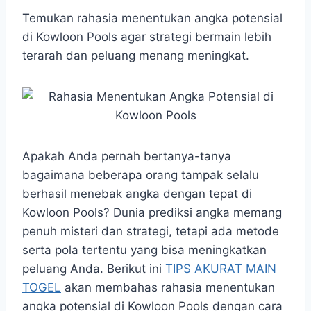
a
h
k
e
e
i
h
c
a
y
l
s
n
a
Temukan rahasia menentukan angka potensial
e
t
p
e
s
e
r
di Kowloon Pools agar strategi bermain lebih
b
s
e
g
e
e
terarah dan peluang menang meningkat.
o
A
r
n
o
p
a
g
k
p
m
e
r
Apakah Anda pernah bertanya-tanya
bagaimana beberapa orang tampak selalu
berhasil menebak angka dengan tepat di
Kowloon Pools? Dunia prediksi angka memang
penuh misteri dan strategi, tetapi ada metode
serta pola tertentu yang bisa meningkatkan
peluang Anda. Berikut ini
TIPS AKURAT MAIN
TOGEL
akan membahas rahasia menentukan
angka potensial di Kowloon Pools dengan cara