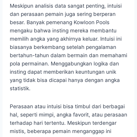
Meskipun analisis data sangat penting, intuisi
dan perasaan pemain juga sering berperan
besar. Banyak pemenang Kowloon Pools
mengaku bahwa insting mereka membantu
memilih angka yang akhirnya keluar. Intuisi ini
biasanya berkembang setelah pengalaman
bertahun-tahun dalam bermain dan memahami
pola permainan. Menggabungkan logika dan
insting dapat memberikan keuntungan unik
yang tidak bisa dicapai hanya dengan angka
statistik.
Perasaan atau intuisi bisa timbul dari berbagai
hal, seperti mimpi, angka favorit, atau perasaan
terhadap hari tertentu. Meskipun terdengar
mistis, beberapa pemain menganggap ini