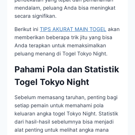
mendalam, peluang Anda bisa meningkat
secara signifikan.
Berikut ini
TIPS AKURAT MAIN TOGEL
akan
memberikan beberapa trik jitu yang bisa
Anda terapkan untuk memaksimalkan
peluang menang di Togel Tokyo Night.
Pahami Pola dan Statistik
Togel Tokyo Night
Sebelum memasang taruhan, penting bagi
setiap pemain untuk memahami pola
keluaran angka togel Tokyo Night. Statistik
dari hasil-hasil sebelumnya bisa menjadi
alat penting untuk melihat angka mana