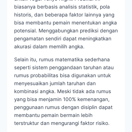
biasanya berbasis analisis statistik, pola
historis, dan beberapa faktor lainnya yang
bisa membantu pemain menentukan angka
potensial. Menggabungkan prediksi dengan
pengamatan sendiri dapat meningkatkan
akurasi dalam memilih angka.
Selain itu, rumus matematika sederhana
seperti sistem penggandaan taruhan atau
rumus probabilitas bisa digunakan untuk
menyesuaikan jumlah taruhan dan
kombinasi angka. Meski tidak ada rumus
yang bisa menjamin 100% kemenangan,
penggunaan rumus dengan disiplin dapat
membantu pemain bermain lebih
terstruktur dan mengurangi faktor risiko.