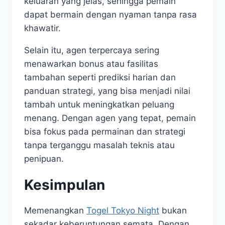
keluaran yang jelas, sehingga pemain
dapat bermain dengan nyaman tanpa rasa
khawatir.
Selain itu, agen terpercaya sering
menawarkan bonus atau fasilitas
tambahan seperti prediksi harian dan
panduan strategi, yang bisa menjadi nilai
tambah untuk meningkatkan peluang
menang. Dengan agen yang tepat, pemain
bisa fokus pada permainan dan strategi
tanpa terganggu masalah teknis atau
penipuan.
Kesimpulan
Memenangkan
Togel Tokyo Night
bukan
sekadar keberuntungan semata. Dengan