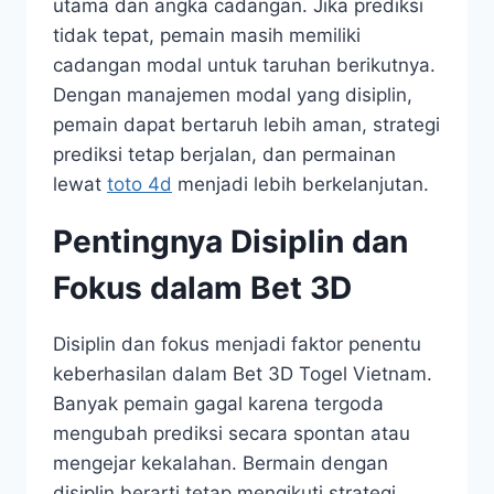
utama dan angka cadangan. Jika prediksi
tidak tepat, pemain masih memiliki
cadangan modal untuk taruhan berikutnya.
Dengan manajemen modal yang disiplin,
pemain dapat bertaruh lebih aman, strategi
prediksi tetap berjalan, dan permainan
lewat
toto 4d
menjadi lebih berkelanjutan.
Pentingnya Disiplin dan
Fokus dalam Bet 3D
Disiplin dan fokus menjadi faktor penentu
keberhasilan dalam Bet 3D Togel Vietnam.
Banyak pemain gagal karena tergoda
mengubah prediksi secara spontan atau
mengejar kekalahan. Bermain dengan
disiplin berarti tetap mengikuti strategi