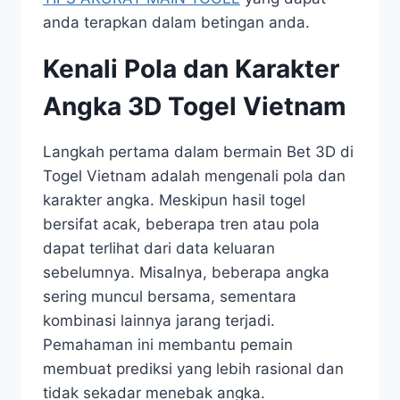
anda terapkan dalam betingan anda.
Kenali Pola dan Karakter
Angka 3D Togel Vietnam
Langkah pertama dalam bermain Bet 3D di
Togel Vietnam adalah mengenali pola dan
karakter angka. Meskipun hasil togel
bersifat acak, beberapa tren atau pola
dapat terlihat dari data keluaran
sebelumnya. Misalnya, beberapa angka
sering muncul bersama, sementara
kombinasi lainnya jarang terjadi.
Pemahaman ini membantu pemain
membuat prediksi yang lebih rasional dan
tidak sekadar menebak angka.