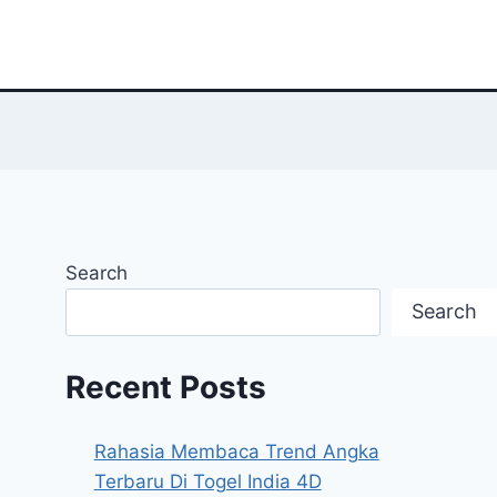
Search
Search
Recent Posts
Rahasia Membaca Trend Angka
Terbaru Di Togel India 4D