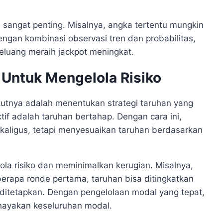
a sangat penting. Misalnya, angka tertentu mungkin
engan kombinasi observasi tren dan probabilitas,
peluang meraih jackpot meningkat.
 Untuk Mengelola Risiko
utnya adalah menentukan strategi taruhan yang
tif adalah taruhan bertahap. Dengan cara ini,
aligus, tetapi menyesuaikan taruhan berdasarkan
la risiko dan meminimalkan kerugian. Misalnya,
berapa ronde pertama, taruhan bisa ditingkatkan
h ditetapkan. Dengan pengelolaan modal yang tepat,
hayakan keseluruhan modal.