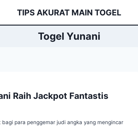
TIPS AKURAT MAIN TOGEL
Togel Yunani
ani Raih Jackpot Fantastis
it bagi para penggemar judi angka yang mengincar