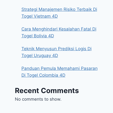
Strategi Manajemen Risiko Terbaik Di
Togel Vietnam 4D
Cara Menghindari Kesalahan Fatal Di
Togel Bolivia 4D
Teknik Menyusun Prediksi Logis Di
Togel Uruguay 4D
Panduan Pemula Memahami Pasaran
Di Togel Colombia 4D
Recent Comments
No comments to show.