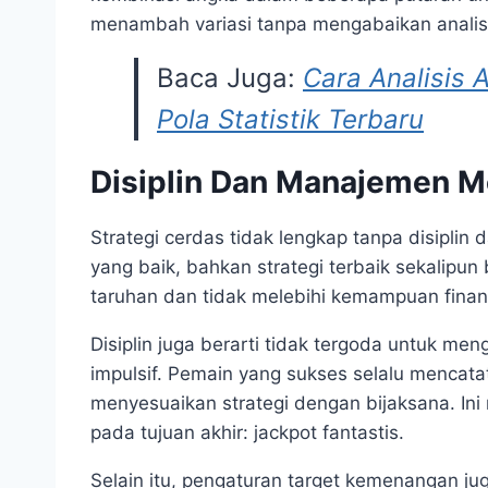
menambah variasi tanpa mengabaikan analisis
Baca Juga:
Cara Analisis
Pola Statistik Terbaru
Disiplin Dan Manajemen M
Strategi cerdas tidak lengkap tanpa disipl
yang baik, bahkan strategi terbaik sekalipu
taruhan dan tidak melebihi kemampuan finan
Disiplin juga berarti tidak tergoda untuk me
impulsif. Pemain yang sukses selalu mencatat
menyesuaikan strategi dengan bijaksana. In
pada tujuan akhir: jackpot fantastis.
Selain itu, pengaturan target kemenangan jug