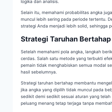
logika dan analisis.
Selain itu, memahami probabilitas angka jug
muncul lebih sering pada periode tertentu. D
strategi Anda menjadi lebih solid, sehingga 
Strategi Taruhan Bertahap
Setelah memahami pola angka, langkah berik
cerdas. Salah satu metode yang terbukti efek
pemain tidak menghabiskan semua modal sek
hasil sebelumnya.
Strategi taruhan bertahap membantu mengelo
jika angka yang dipilih tidak muncul pada be
sedikit demi sedikit sesuai aturan yang tela
peluang menang tetap terjaga tanpa memba