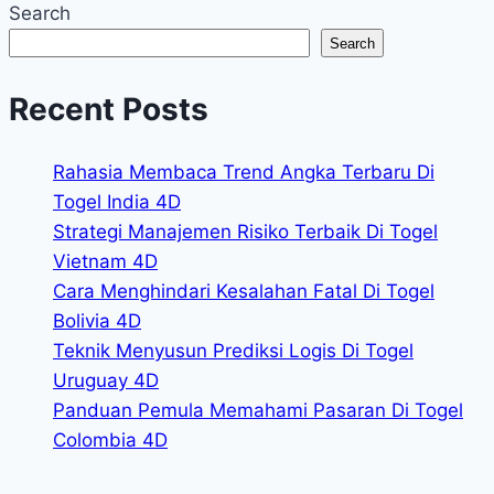
Search
Search
Recent Posts
Rahasia Membaca Trend Angka Terbaru Di
Togel India 4D
Strategi Manajemen Risiko Terbaik Di Togel
Vietnam 4D
Cara Menghindari Kesalahan Fatal Di Togel
Bolivia 4D
Teknik Menyusun Prediksi Logis Di Togel
Uruguay 4D
Panduan Pemula Memahami Pasaran Di Togel
Colombia 4D