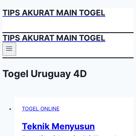
TIPS AKURAT MAIN TOGEL
Skip
to
content
TIPS AKURAT MAIN TOGEL
Togel Uruguay 4D
TOGEL ONLINE
Teknik Menyusun