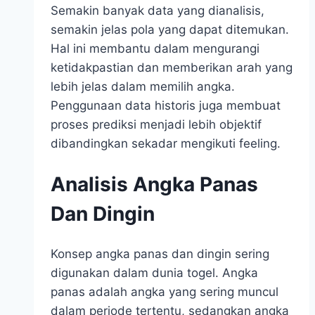
Semakin banyak data yang dianalisis,
semakin jelas pola yang dapat ditemukan.
Hal ini membantu dalam mengurangi
ketidakpastian dan memberikan arah yang
lebih jelas dalam memilih angka.
Penggunaan data historis juga membuat
proses prediksi menjadi lebih objektif
dibandingkan sekadar mengikuti feeling.
Analisis Angka Panas
Dan Dingin
Konsep angka panas dan dingin sering
digunakan dalam dunia togel. Angka
panas adalah angka yang sering muncul
dalam periode tertentu, sedangkan angka