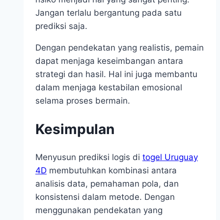
Jangan terlalu bergantung pada satu
prediksi saja.
Dengan pendekatan yang realistis, pemain
dapat menjaga keseimbangan antara
strategi dan hasil. Hal ini juga membantu
dalam menjaga kestabilan emosional
selama proses bermain.
Kesimpulan
Menyusun prediksi logis di
togel Uruguay
4D
membutuhkan kombinasi antara
analisis data, pemahaman pola, dan
konsistensi dalam metode. Dengan
menggunakan pendekatan yang