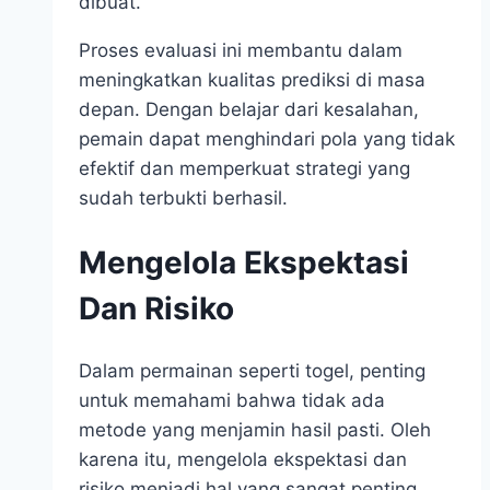
dibuat.
Proses evaluasi ini membantu dalam
meningkatkan kualitas prediksi di masa
depan. Dengan belajar dari kesalahan,
pemain dapat menghindari pola yang tidak
efektif dan memperkuat strategi yang
sudah terbukti berhasil.
Mengelola Ekspektasi
Dan Risiko
Dalam permainan seperti togel, penting
untuk memahami bahwa tidak ada
metode yang menjamin hasil pasti. Oleh
karena itu, mengelola ekspektasi dan
risiko menjadi hal yang sangat penting.