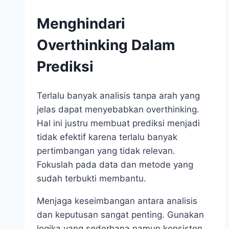
Menghindari
Overthinking Dalam
Prediksi
Terlalu banyak analisis tanpa arah yang
jelas dapat menyebabkan overthinking.
Hal ini justru membuat prediksi menjadi
tidak efektif karena terlalu banyak
pertimbangan yang tidak relevan.
Fokuslah pada data dan metode yang
sudah terbukti membantu.
Menjaga keseimbangan antara analisis
dan keputusan sangat penting. Gunakan
logika yang sederhana namun konsisten