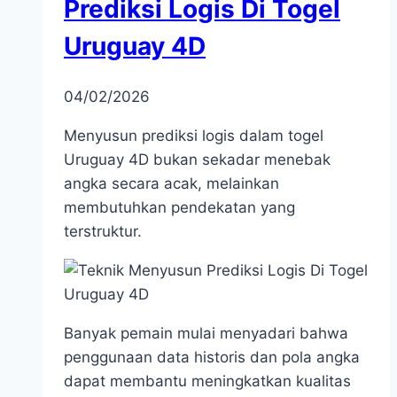
Prediksi Logis Di Togel
Uruguay 4D
04/02/2026
Menyusun prediksi logis dalam togel
Uruguay 4D bukan sekadar menebak
angka secara acak, melainkan
membutuhkan pendekatan yang
terstruktur.
Banyak pemain mulai menyadari bahwa
penggunaan data historis dan pola angka
dapat membantu meningkatkan kualitas