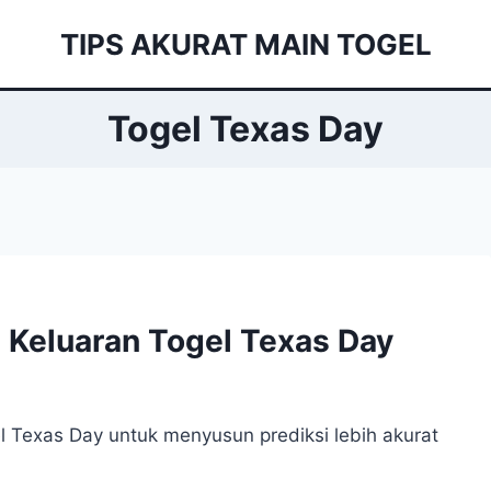
TIPS AKURAT MAIN TOGEL
Togel Texas Day
 Keluaran Togel Texas Day
el Texas Day untuk menyusun prediksi lebih akurat