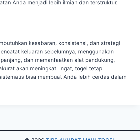
an Anda menjadi lebih ilmiah dan terstruktur,
butuhkan kesabaran, konsistensi, dan strategi
mencatat keluaran sebelumnya, menggunakan
a panjang, dan memanfaatkan alat pendukung,
kurat akan meningkat. Ingat, togel tetap
sistematis bisa membuat Anda lebih cerdas dalam