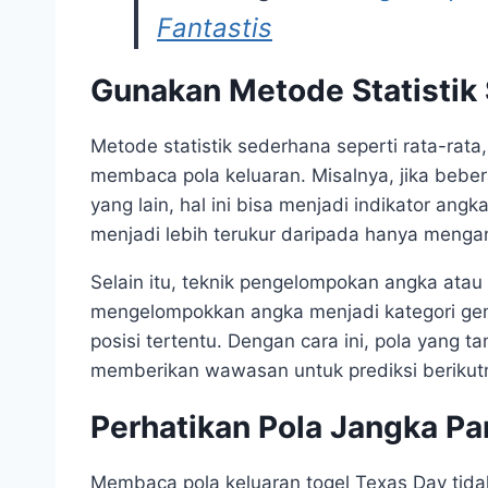
Fantastis
Gunakan Metode Statistik
Metode statistik sederhana seperti rata-ra
membaca pola keluaran. Misalnya, jika beber
yang lain, hal ini bisa menjadi indikator ang
menjadi lebih terukur daripada hanya mengan
Selain itu, teknik pengelompokan angka atau
mengelompokkan angka menjadi kategori gena
posisi tertentu. Dengan cara ini, pola yang 
memberikan wawasan untuk prediksi berikut
Perhatikan Pola Jangka Pa
Membaca pola keluaran togel Texas Day tidak 