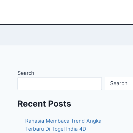
Search
Search
Recent Posts
Rahasia Membaca Trend Angka
Terbaru Di Togel India 4D