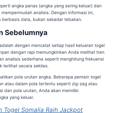
seperti angka panas (angka yang sering keluar) dan
n mempermudah analisis. Dengan informasi ini,
h berbasis data, bukan sekadar tebakan.
an Sebelumnya
 adalah dengan mencatat setiap hasil keluaran togel
impan dengan rapi memungkinkan Anda melihat tren
n analisis sederhana seperti menghitung frekuensi
terlihat secara sekilas.
hatikan pola urutan angka. Beberapa pemain togel
 atau dalam pola tertentu seperti zig-zag atau
i dan pola urutan, Anda akan memiliki
gka yang keluar.
h Togel Somalia Raih Jackpot