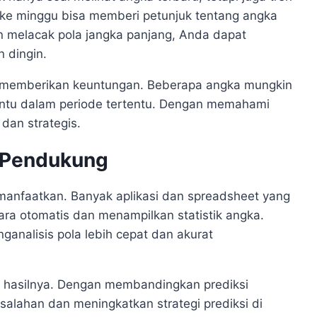
 ke minggu bisa memberi petunjuk tentang angka
n melacak pola jangka panjang, Anda dapat
 dingin.
isa memberikan keuntungan. Beberapa angka mungkin
tentu dalam periode tertentu. Dengan memahami
 dan strategis.
t Pendukung
dimanfaatkan. Banyak aplikasi dan spreadsheet yang
ra otomatis dan menampilkan statistik angka.
analisis pola lebih cepat dan akurat
dan hasilnya. Dengan membandingkan prediksi
esalahan dan meningkatkan strategi prediksi di