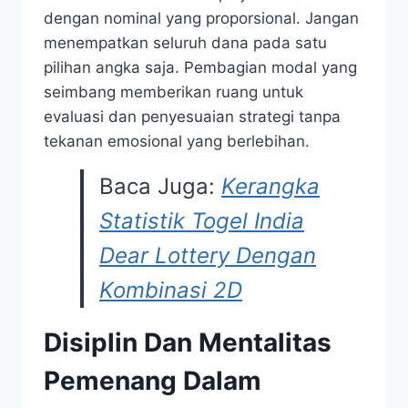
dengan nominal yang proporsional. Jangan
menempatkan seluruh dana pada satu
pilihan angka saja. Pembagian modal yang
seimbang memberikan ruang untuk
evaluasi dan penyesuaian strategi tanpa
tekanan emosional yang berlebihan.
Baca Juga:
Kerangka
Statistik Togel India
Dear Lottery Dengan
Kombinasi 2D
Disiplin Dan Mentalitas
Pemenang Dalam