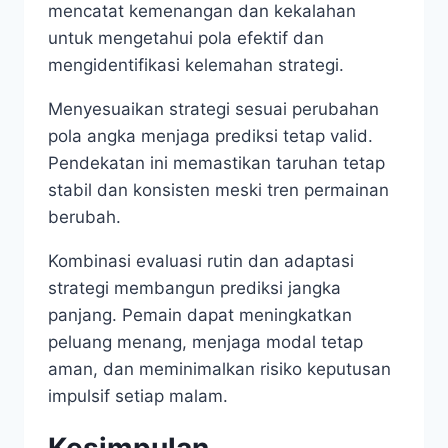
mencatat kemenangan dan kekalahan
untuk mengetahui pola efektif dan
mengidentifikasi kelemahan strategi.
Menyesuaikan strategi sesuai perubahan
pola angka menjaga prediksi tetap valid.
Pendekatan ini memastikan taruhan tetap
stabil dan konsisten meski tren permainan
berubah.
Kombinasi evaluasi rutin dan adaptasi
strategi membangun prediksi jangka
panjang. Pemain dapat meningkatkan
peluang menang, menjaga modal tetap
aman, dan meminimalkan risiko keputusan
impulsif setiap malam.