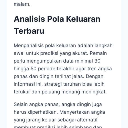
malam.
Analisis Pola Keluaran
Terbaru
Menganalisis pola keluaran adalah langkah
awal untuk prediksi yang akurat. Pemain
perlu mengumpulkan data minimal 30
hingga 50 periode terakhir agar tren angka
panas dan dingin terlihat jelas. Dengan
informasi ini, strategi taruhan bisa lebih
terukur dan peluang menang meningkat.
Selain angka panas, angka dingin juga
harus diperhatikan. Menyertakan angka
yang jarang keluar sebagai alternatif
membuat prediksi lebih seimbang dan