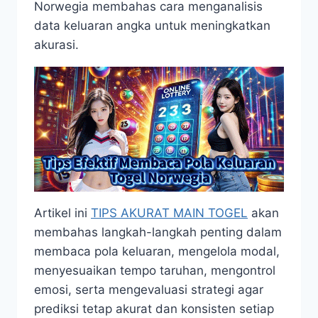
Norwegia membahas cara menganalisis
data keluaran angka untuk meningkatkan
akurasi.
Artikel ini
TIPS AKURAT MAIN TOGEL
akan
membahas langkah-langkah penting dalam
membaca pola keluaran, mengelola modal,
menyesuaikan tempo taruhan, mengontrol
emosi, serta mengevaluasi strategi agar
prediksi tetap akurat dan konsisten setiap