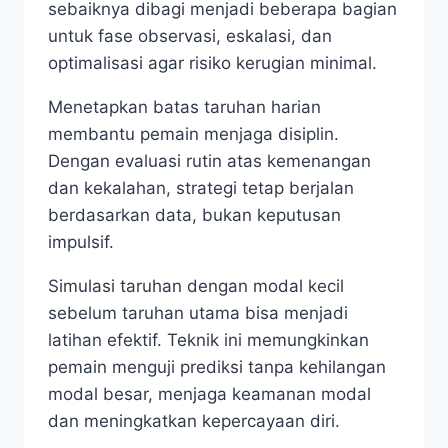
sebaiknya dibagi menjadi beberapa bagian
untuk fase observasi, eskalasi, dan
optimalisasi agar risiko kerugian minimal.
Menetapkan batas taruhan harian
membantu pemain menjaga disiplin.
Dengan evaluasi rutin atas kemenangan
dan kekalahan, strategi tetap berjalan
berdasarkan data, bukan keputusan
impulsif.
Simulasi taruhan dengan modal kecil
sebelum taruhan utama bisa menjadi
latihan efektif. Teknik ini memungkinkan
pemain menguji prediksi tanpa kehilangan
modal besar, menjaga keamanan modal
dan meningkatkan kepercayaan diri.