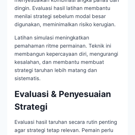
menyesuaikan kombinasi angka panas dan
dingin. Evaluasi hasil latihan membantu
menilai strategi sebelum modal besar
digunakan, meminimalkan risiko kerugian.
Latihan simulasi meningkatkan
pemahaman ritme permainan. Teknik ini
membangun kepercayaan diri, mengurangi
kesalahan, dan membantu membuat
strategi taruhan lebih matang dan
sistematis.
Evaluasi & Penyesuaian
Strategi
Evaluasi hasil taruhan secara rutin penting
agar strategi tetap relevan. Pemain perlu