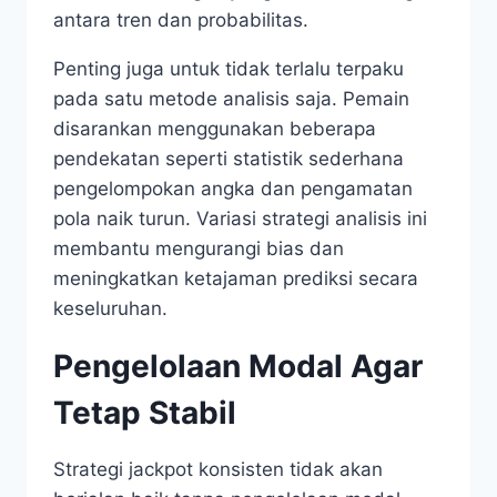
antara tren dan probabilitas.
Penting juga untuk tidak terlalu terpaku
pada satu metode analisis saja. Pemain
disarankan menggunakan beberapa
pendekatan seperti statistik sederhana
pengelompokan angka dan pengamatan
pola naik turun. Variasi strategi analisis ini
membantu mengurangi bias dan
meningkatkan ketajaman prediksi secara
keseluruhan.
Pengelolaan Modal Agar
Tetap Stabil
Strategi jackpot konsisten tidak akan