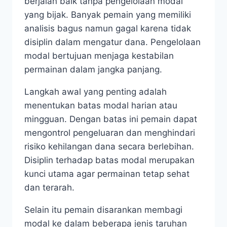
berjalan baik tanpa pengelolaan modal
yang bijak. Banyak pemain yang memiliki
analisis bagus namun gagal karena tidak
disiplin dalam mengatur dana. Pengelolaan
modal bertujuan menjaga kestabilan
permainan dalam jangka panjang.
Langkah awal yang penting adalah
menentukan batas modal harian atau
mingguan. Dengan batas ini pemain dapat
mengontrol pengeluaran dan menghindari
risiko kehilangan dana secara berlebihan.
Disiplin terhadap batas modal merupakan
kunci utama agar permainan tetap sehat
dan terarah.
Selain itu pemain disarankan membagi
modal ke dalam beberapa jenis taruhan