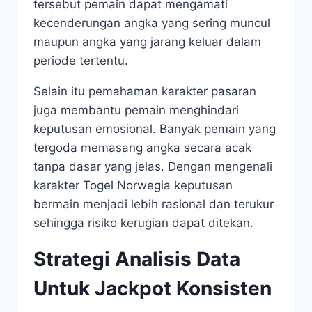
tersebut pemain dapat mengamati
kecenderungan angka yang sering muncul
maupun angka yang jarang keluar dalam
periode tertentu.
Selain itu pemahaman karakter pasaran
juga membantu pemain menghindari
keputusan emosional. Banyak pemain yang
tergoda memasang angka secara acak
tanpa dasar yang jelas. Dengan mengenali
karakter Togel Norwegia keputusan
bermain menjadi lebih rasional dan terukur
sehingga risiko kerugian dapat ditekan.
Strategi Analisis Data
Untuk Jackpot Konsisten