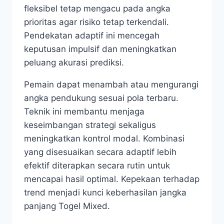
fleksibel tetap mengacu pada angka
prioritas agar risiko tetap terkendali.
Pendekatan adaptif ini mencegah
keputusan impulsif dan meningkatkan
peluang akurasi prediksi.
Pemain dapat menambah atau mengurangi
angka pendukung sesuai pola terbaru.
Teknik ini membantu menjaga
keseimbangan strategi sekaligus
meningkatkan kontrol modal. Kombinasi
yang disesuaikan secara adaptif lebih
efektif diterapkan secara rutin untuk
mencapai hasil optimal. Kepekaan terhadap
trend menjadi kunci keberhasilan jangka
panjang Togel Mixed.