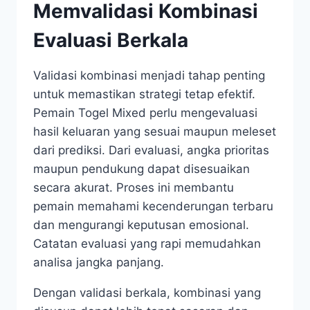
Memvalidasi Kombinasi
Evaluasi Berkala
Validasi kombinasi menjadi tahap penting
untuk memastikan strategi tetap efektif.
Pemain Togel Mixed perlu mengevaluasi
hasil keluaran yang sesuai maupun meleset
dari prediksi. Dari evaluasi, angka prioritas
maupun pendukung dapat disesuaikan
secara akurat. Proses ini membantu
pemain memahami kecenderungan terbaru
dan mengurangi keputusan emosional.
Catatan evaluasi yang rapi memudahkan
analisa jangka panjang.
Dengan validasi berkala, kombinasi yang