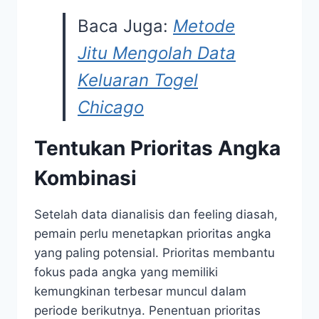
Baca Juga:
Metode
Jitu Mengolah Data
Keluaran Togel
Chicago
Tentukan Prioritas Angka
Kombinasi
Setelah data dianalisis dan feeling diasah,
pemain perlu menetapkan prioritas angka
yang paling potensial. Prioritas membantu
fokus pada angka yang memiliki
kemungkinan terbesar muncul dalam
periode berikutnya. Penentuan prioritas