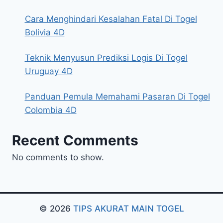
Cara Menghindari Kesalahan Fatal Di Togel
Bolivia 4D
Teknik Menyusun Prediksi Logis Di Togel
Uruguay 4D
Panduan Pemula Memahami Pasaran Di Togel
Colombia 4D
Recent Comments
No comments to show.
© 2026
TIPS AKURAT MAIN TOGEL