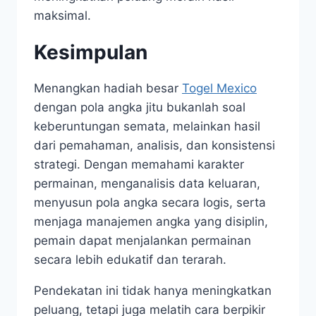
maksimal.
Kesimpulan
Menangkan hadiah besar
Togel Mexico
dengan pola angka jitu bukanlah soal
keberuntungan semata, melainkan hasil
dari pemahaman, analisis, dan konsistensi
strategi. Dengan memahami karakter
permainan, menganalisis data keluaran,
menyusun pola angka secara logis, serta
menjaga manajemen angka yang disiplin,
pemain dapat menjalankan permainan
secara lebih edukatif dan terarah.
Pendekatan ini tidak hanya meningkatkan
peluang, tetapi juga melatih cara berpikir