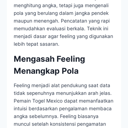
menghitung angka, tetapi juga mengenali
pola yang berulang dalam jangka pendek
maupun menengah. Pencatatan yang rapi
memudahkan evaluasi berkala. Teknik ini
menjadi dasar agar feeling yang digunakan
lebih tepat sasaran.
Mengasah Feeling
Menangkap Pola
Feeling menjadi alat pendukung saat data
tidak sepenuhnya menunjukkan arah jelas.
Pemain Togel Mexico dapat memanfaatkan
intuisi berdasarkan pengalaman membaca
angka sebelumnya. Feeling biasanya
muncul setelah konsistensi pengamatan