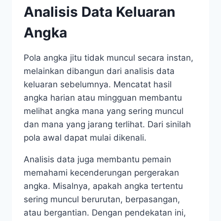
Analisis Data Keluaran
Angka
Pola angka jitu tidak muncul secara instan,
melainkan dibangun dari analisis data
keluaran sebelumnya. Mencatat hasil
angka harian atau mingguan membantu
melihat angka mana yang sering muncul
dan mana yang jarang terlihat. Dari sinilah
pola awal dapat mulai dikenali.
Analisis data juga membantu pemain
memahami kecenderungan pergerakan
angka. Misalnya, apakah angka tertentu
sering muncul berurutan, berpasangan,
atau bergantian. Dengan pendekatan ini,