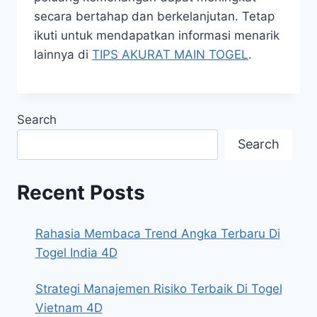
secara bertahap dan berkelanjutan. Tetap
ikuti untuk mendapatkan informasi menarik
lainnya di
TIPS AKURAT MAIN TOGEL
.
Search
Search
Recent Posts
Rahasia Membaca Trend Angka Terbaru Di
Togel India 4D
Strategi Manajemen Risiko Terbaik Di Togel
Vietnam 4D