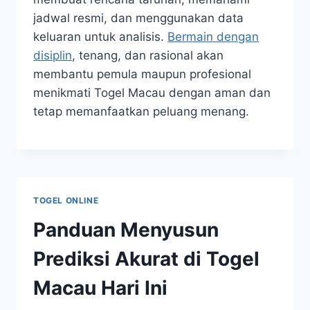
jadwal resmi, dan menggunakan data
keluaran untuk analisis.
Bermain dengan
disiplin
, tenang, dan rasional akan
membantu pemula maupun profesional
menikmati Togel Macau dengan aman dan
tetap memanfaatkan peluang menang.
TOGEL ONLINE
Panduan Menyusun
Prediksi Akurat di Togel
Macau Hari Ini