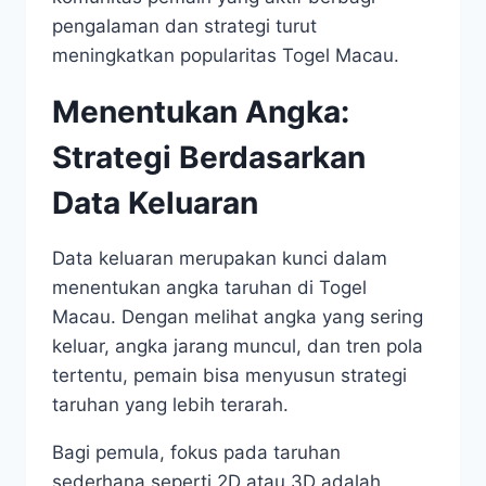
pengalaman dan strategi turut
meningkatkan popularitas Togel Macau.
Menentukan Angka:
Strategi Berdasarkan
Data Keluaran
Data keluaran merupakan kunci dalam
menentukan angka taruhan di Togel
Macau. Dengan melihat angka yang sering
keluar, angka jarang muncul, dan tren pola
tertentu, pemain bisa menyusun strategi
taruhan yang lebih terarah.
Bagi pemula, fokus pada taruhan
sederhana seperti 2D atau 3D adalah