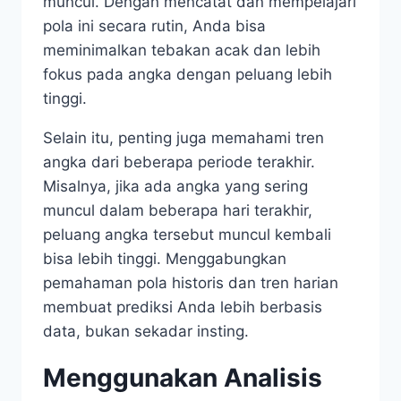
muncul. Dengan mencatat dan mempelajari
pola ini secara rutin, Anda bisa
meminimalkan tebakan acak dan lebih
fokus pada angka dengan peluang lebih
tinggi.
Selain itu, penting juga memahami tren
angka dari beberapa periode terakhir.
Misalnya, jika ada angka yang sering
muncul dalam beberapa hari terakhir,
peluang angka tersebut muncul kembali
bisa lebih tinggi. Menggabungkan
pemahaman pola historis dan tren harian
membuat prediksi Anda lebih berbasis
data, bukan sekadar insting.
Menggunakan Analisis