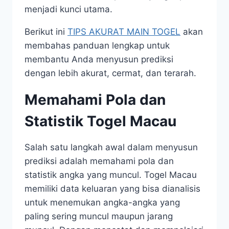
menjadi kunci utama.
Berikut ini
TIPS AKURAT MAIN TOGEL
akan
membahas panduan lengkap untuk
membantu Anda menyusun prediksi
dengan lebih akurat, cermat, dan terarah.
Memahami Pola dan
Statistik Togel Macau
Salah satu langkah awal dalam menyusun
prediksi adalah memahami pola dan
statistik angka yang muncul. Togel Macau
memiliki data keluaran yang bisa dianalisis
untuk menemukan angka-angka yang
paling sering muncul maupun jarang