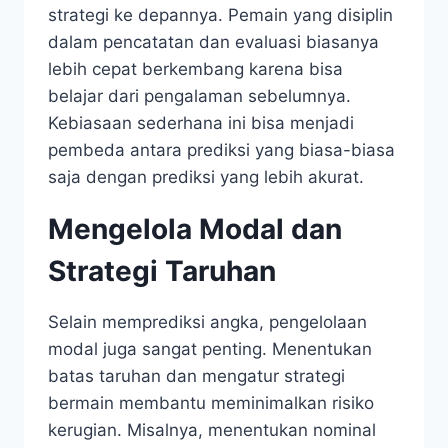
strategi ke depannya. Pemain yang disiplin
dalam pencatatan dan evaluasi biasanya
lebih cepat berkembang karena bisa
belajar dari pengalaman sebelumnya.
Kebiasaan sederhana ini bisa menjadi
pembeda antara prediksi yang biasa-biasa
saja dengan prediksi yang lebih akurat.
Mengelola Modal dan
Strategi Taruhan
Selain memprediksi angka, pengelolaan
modal juga sangat penting. Menentukan
batas taruhan dan mengatur strategi
bermain membantu meminimalkan risiko
kerugian. Misalnya, menentukan nominal