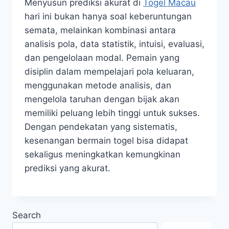
Menyusun prediksi akurat di
Togel Macau
hari ini bukan hanya soal keberuntungan
semata, melainkan kombinasi antara
analisis pola, data statistik, intuisi, evaluasi,
dan pengelolaan modal. Pemain yang
disiplin dalam mempelajari pola keluaran,
menggunakan metode analisis, dan
mengelola taruhan dengan bijak akan
memiliki peluang lebih tinggi untuk sukses.
Dengan pendekatan yang sistematis,
kesenangan bermain togel bisa didapat
sekaligus meningkatkan kemungkinan
prediksi yang akurat.
Search