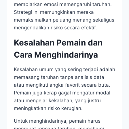
membiarkan emosi memengaruhi taruhan.
Strategi ini memungkinkan mereka
memaksimalkan peluang menang sekaligus
mengendalikan risiko secara efektif.
Kesalahan Pemain dan
Cara Menghindarinya
Kesalahan umum yang sering terjadi adalah
memasang taruhan tanpa analisis data
atau mengikuti angka favorit secara buta.
Pemain juga kerap gagal mengatur modal
atau mengejar kekalahan, yang justru
meningkatkan risiko kerugian.
Untuk menghindarinya, pemain harus
membuat rencana taruhan, memahami