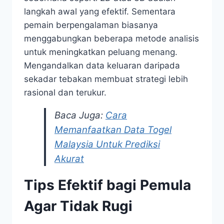
langkah awal yang efektif. Sementara
pemain berpengalaman biasanya
menggabungkan beberapa metode analisis
untuk meningkatkan peluang menang.
Mengandalkan data keluaran daripada
sekadar tebakan membuat strategi lebih
rasional dan terukur.
Baca Juga:
Cara
Memanfaatkan Data Togel
Malaysia Untuk Prediksi
Akurat
Tips Efektif bagi Pemula
Agar Tidak Rugi