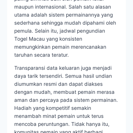
maupun internasional. Salah satu alasan
utama adalah sistem permainannya yang
sederhana sehingga mudah dipahami oleh
pemula. Selain itu, jadwal pengundian
Togel Macau yang konsisten
memungkinkan pemain merencanakan
taruhan secara teratur.
Transparansi data keluaran juga menjadi
daya tarik tersendiri. Semua hasil undian
diumumkan resmi dan dapat diakses
dengan mudah, membuat pemain merasa
aman dan percaya pada sistem permainan.
Hadiah yang kompetitif semakin
menambah minat pemain untuk terus
mencoba peruntungan. Tidak hanya itu,
komunitas pemain yang aktif berbagi