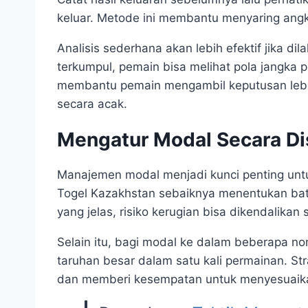
keluar. Metode ini membantu menyaring angka
Analisis sederhana akan lebih efektif jika d
terkumpul, pemain bisa melihat pola jangka 
membantu pemain mengambil keputusan lebi
secara acak.
Mengatur Modal Secara Dis
Manajemen modal menjadi kunci penting unt
Togel Kazakhstan sebaiknya menentukan bat
yang jelas, risiko kerugian bisa dikendalikan 
Selain itu, bagi modal ke dalam beberapa no
taruhan besar dalam satu kali permainan. S
dan memberi kesempatan untuk menyesuaikan 