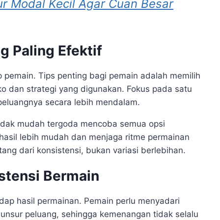
ur Modal Kecil Agar Cuan Besar
 Paling Efektif
p pemain. Tips penting bagi pemain adalah memilih
iko dan strategi yang digunakan. Fokus pada satu
eluangnya secara lebih mendalam.
tidak mudah tergoda mencoba semua opsi
 hasil lebih mudah dan menjaga ritme permainan
atang dari konsistensi, bukan variasi berlebihan.
stensi Bermain
adap hasil permainan. Pemain perlu menyadari
nsur peluang, sehingga kemenangan tidak selalu