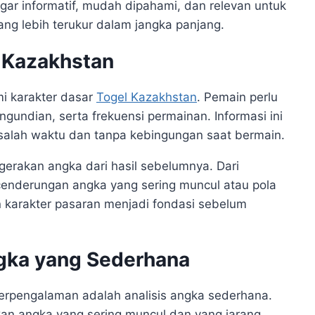
ar informatif, mudah dipahami, dan relevan untuk
 lebih terukur dalam jangka panjang.
 Kazakhstan
i karakter dasar
Togel Kazakhstan
. Pemain perlu
gundian, serta frekuensi permainan. Informasi ini
alah waktu dan tanpa kebingungan saat bermain.
gerakan angka dari hasil sebelumnya. Dari
cenderungan angka yang sering muncul atau pola
 karakter pasaran menjadi fondasi sebelum
gka yang Sederhana
erpengalaman adalah analisis angka sederhana.
ikan angka yang sering muncul dan yang jarang