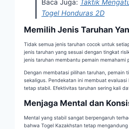
Baca Juga:
Taktik Mengat
Togel Honduras 2D
Memilih Jenis Taruhan Yang
Tidak semua jenis taruhan cocok untuk setia
jenis taruhan yang sesuai dengan tingkat ris
jenis taruhan membantu pemain memahami p
Dengan membatasi pilihan taruhan, pemain 
sekaligus. Pendekatan ini membuat evaluasi
tetap stabil. Efektivitas taruhan sering kali d
Menjaga Mental dan Konsi
Mental yang stabil sangat berpengaruh terh
bahwa Togel Kazakhstan tetap mengandung u