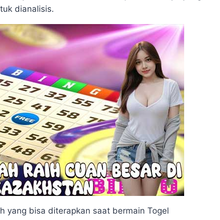
tuk dianalisis.
ah yang bisa diterapkan saat bermain Togel