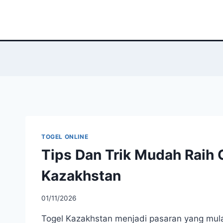
Skip
to
content
TOGEL ONLINE
Tips Dan Trik Mudah Raih 
Kazakhstan
01/11/2026
Togel Kazakhstan menjadi pasaran yang mula