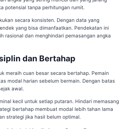
 potensial tanpa perhitungan rumit.
ilakukan secara konsisten. Dengan data yang
pendek yang bisa dimanfaatkan. Pendekatan ini
h rasional dan menghindari pemasangan angka
iplin dan Bertahap
uk meraih cuan besar secara bertahap. Pemain
as modal harian sebelum bermain. Dengan batas
sejak awal.
minal kecil untuk setiap putaran. Hindari memasang
trategi bertahap membuat modal lebih tahan lama
strategi jika hasil belum optimal.