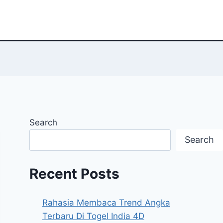
Search
Search
Recent Posts
Rahasia Membaca Trend Angka
Terbaru Di Togel India 4D