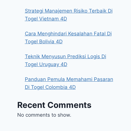
Strategi Manajemen Risiko Terbaik Di
Togel Vietnam 4D
Cara Menghindari Kesalahan Fatal Di
Togel Bolivia 4D
Teknik Menyusun Prediksi Logis Di
Togel Uruguay 4D
Panduan Pemula Memahami Pasaran
Di Togel Colombia 4D
Recent Comments
No comments to show.