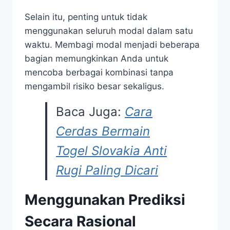
Selain itu, penting untuk tidak
menggunakan seluruh modal dalam satu
waktu. Membagi modal menjadi beberapa
bagian memungkinkan Anda untuk
mencoba berbagai kombinasi tanpa
mengambil risiko besar sekaligus.
Baca Juga:
Cara
Cerdas Bermain
Togel Slovakia Anti
Rugi Paling Dicari
Menggunakan Prediksi
Secara Rasional