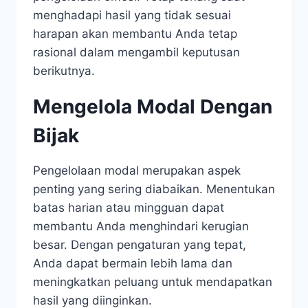
menghadapi hasil yang tidak sesuai
harapan akan membantu Anda tetap
rasional dalam mengambil keputusan
berikutnya.
Mengelola Modal Dengan
Bijak
Pengelolaan modal merupakan aspek
penting yang sering diabaikan. Menentukan
batas harian atau mingguan dapat
membantu Anda menghindari kerugian
besar. Dengan pengaturan yang tepat,
Anda dapat bermain lebih lama dan
meningkatkan peluang untuk mendapatkan
hasil yang diinginkan.