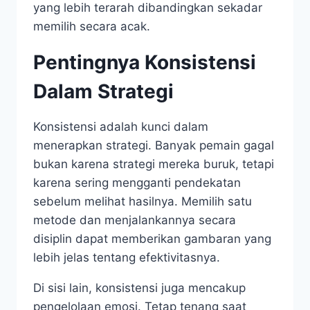
yang lebih terarah dibandingkan sekadar
memilih secara acak.
Pentingnya Konsistensi
Dalam Strategi
Konsistensi adalah kunci dalam
menerapkan strategi. Banyak pemain gagal
bukan karena strategi mereka buruk, tetapi
karena sering mengganti pendekatan
sebelum melihat hasilnya. Memilih satu
metode dan menjalankannya secara
disiplin dapat memberikan gambaran yang
lebih jelas tentang efektivitasnya.
Di sisi lain, konsistensi juga mencakup
pengelolaan emosi. Tetap tenang saat