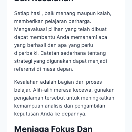
Setiap hasil, baik menang maupun kalah,
memberikan pelajaran berharga.
Mengevaluasi pilihan yang telah dibuat
dapat membantu Anda memahami apa
yang berhasil dan apa yang perlu
diperbaiki. Catatan sederhana tentang
strategi yang digunakan dapat menjadi
referensi di masa depan.
Kesalahan adalah bagian dari proses
belajar. Alih-alih merasa kecewa, gunakan
pengalaman tersebut untuk meningkatkan
kemampuan analisis dan pengambilan
keputusan Anda ke depannya.
Menjaga Fokus Dan