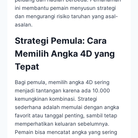
ini membantu pemain menyusun strategi
dan mengurangi risiko taruhan yang asal-
asalan.
Strategi Pemula: Cara
Memilih Angka 4D yang
Tepat
Bagi pemula, memilih angka 4D sering
menjadi tantangan karena ada 10.000
kemungkinan kombinasi. Strategi
sederhana adalah memulai dengan angka
favorit atau tanggal penting, sambil tetap
memperhatikan keluaran sebelumnya.
Pemain bisa mencatat angka yang sering