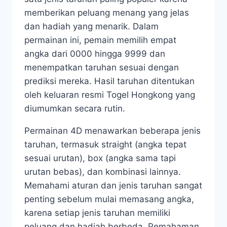
memberikan peluang menang yang jelas
dan hadiah yang menarik. Dalam
permainan ini, pemain memilih empat
angka dari 0000 hingga 9999 dan
menempatkan taruhan sesuai dengan
prediksi mereka. Hasil taruhan ditentukan
oleh keluaran resmi Togel Hongkong yang
diumumkan secara rutin.
Permainan 4D menawarkan beberapa jenis
taruhan, termasuk straight (angka tepat
sesuai urutan), box (angka sama tapi
urutan bebas), dan kombinasi lainnya.
Memahami aturan dan jenis taruhan sangat
penting sebelum mulai memasang angka,
karena setiap jenis taruhan memiliki
peluang dan hadiah berbeda. Pemahaman