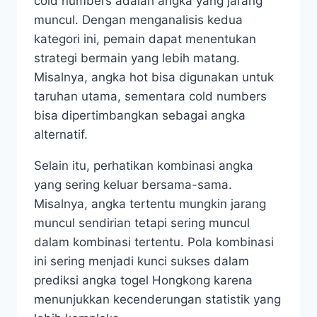
cold numbers adalah angka yang jarang
muncul. Dengan menganalisis kedua
kategori ini, pemain dapat menentukan
strategi bermain yang lebih matang.
Misalnya, angka hot bisa digunakan untuk
taruhan utama, sementara cold numbers
bisa dipertimbangkan sebagai angka
alternatif.
Selain itu, perhatikan kombinasi angka
yang sering keluar bersama-sama.
Misalnya, angka tertentu mungkin jarang
muncul sendirian tetapi sering muncul
dalam kombinasi tertentu. Pola kombinasi
ini sering menjadi kunci sukses dalam
prediksi angka togel Hongkong karena
menunjukkan kecenderungan statistik yang