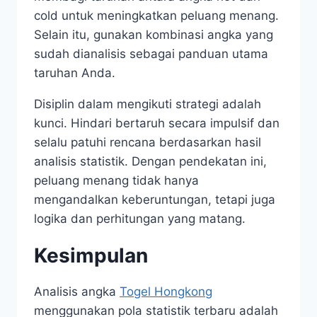
cold untuk meningkatkan peluang menang.
Selain itu, gunakan kombinasi angka yang
sudah dianalisis sebagai panduan utama
taruhan Anda.
Disiplin dalam mengikuti strategi adalah
kunci. Hindari bertaruh secara impulsif dan
selalu patuhi rencana berdasarkan hasil
analisis statistik. Dengan pendekatan ini,
peluang menang tidak hanya
mengandalkan keberuntungan, tetapi juga
logika dan perhitungan yang matang.
Kesimpulan
Analisis angka
Togel Hongkong
menggunakan pola statistik terbaru adalah