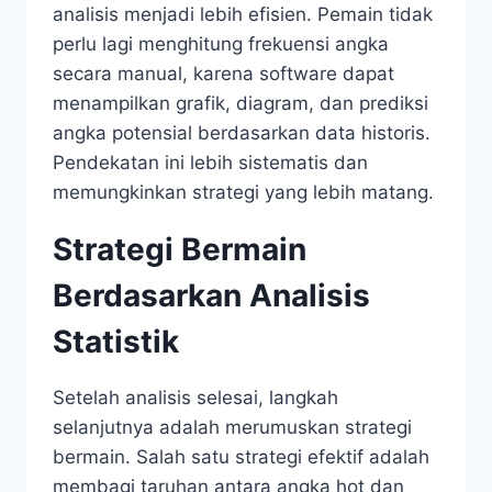
analisis menjadi lebih efisien. Pemain tidak
perlu lagi menghitung frekuensi angka
secara manual, karena software dapat
menampilkan grafik, diagram, dan prediksi
angka potensial berdasarkan data historis.
Pendekatan ini lebih sistematis dan
memungkinkan strategi yang lebih matang.
Strategi Bermain
Berdasarkan Analisis
Statistik
Setelah analisis selesai, langkah
selanjutnya adalah merumuskan strategi
bermain. Salah satu strategi efektif adalah
membagi taruhan antara angka hot dan