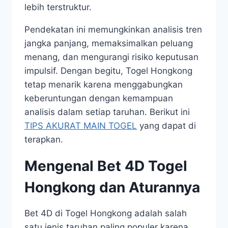
lebih terstruktur.
Pendekatan ini memungkinkan analisis tren
jangka panjang, memaksimalkan peluang
menang, dan mengurangi risiko keputusan
impulsif. Dengan begitu, Togel Hongkong
tetap menarik karena menggabungkan
keberuntungan dengan kemampuan
analisis dalam setiap taruhan. Berikut ini
TIPS AKURAT MAIN TOGEL
yang dapat di
terapkan.
Mengenal Bet 4D Togel
Hongkong dan Aturannya
Bet 4D di Togel Hongkong adalah salah
satu jenis taruhan paling populer karena