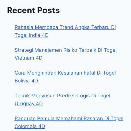
Recent Posts
Rahasia Membaca Trend Angka Terbaru Di
Togel India 4D
Strategi Manajemen Risiko Terbaik Di Togel
Vietnam 4D
Cara Menghindari Kesalahan Fatal Di Togel
Bolivia 4D
Teknik Menyusun Prediksi Logis Di Togel
Uruguay 4D
Panduan Pemula Memahami Pasaran Di Togel
Colombia 4D