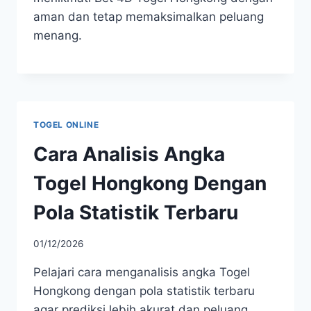
aman dan tetap memaksimalkan peluang
menang.
TOGEL ONLINE
Cara Analisis Angka
Togel Hongkong Dengan
Pola Statistik Terbaru
01/12/2026
Pelajari cara menganalisis angka Togel
Hongkong dengan pola statistik terbaru
agar prediksi lebih akurat dan peluang