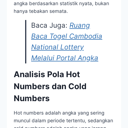
angka berdasarkan statistik nyata, bukan
hanya tebakan semata.
Baca Juga:
Ruang
Baca Togel Cambodia
National Lottery
Melalui Portal Angka
Analisis Pola Hot
Numbers dan Cold
Numbers
Hot numbers adalah angka yang sering
muncul dalam periode tertentu, sedangkan