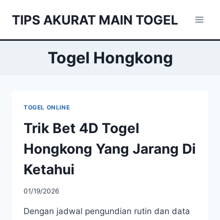
Skip
TIPS AKURAT MAIN TOGEL
to
content
Togel Hongkong
TOGEL ONLINE
Trik Bet 4D Togel
Hongkong Yang Jarang Di
Ketahui
01/19/2026
Dengan jadwal pengundian rutin dan data