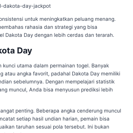
onsistensi untuk meningkatkan peluang menang.
embahas rahasia dan strategi yang bisa
l Dakota Day dengan lebih cerdas dan terarah.
ota Day
 kunci utama dalam permainan togel. Banyak
g atau angka favorit, padahal Dakota Day memiliki
 undian sebelumnya. Dengan mempelajari statistik
ang muncul, Anda bisa menyusun prediksi lebih
a sangat penting. Beberapa angka cenderung muncul
catat setiap hasil undian harian, pemain bisa
ikan taruhan sesuai pola tersebut. Ini bukan