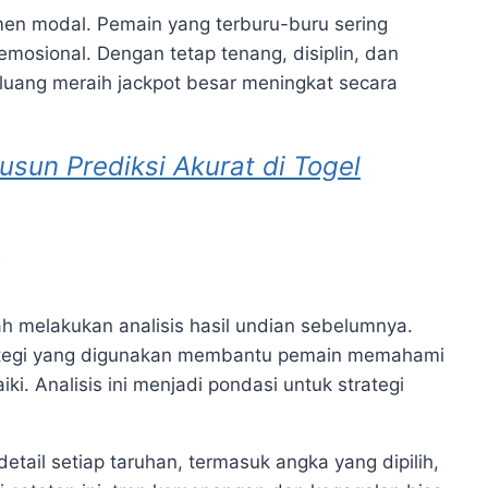
en modal. Pemain yang terburu-buru sering
mosional. Dengan tetap tenang, disiplin, dan
eluang meraih jackpot besar meningkat secara
sun Prediksi Akurat di Togel
i
ah melakukan analisis hasil undian sebelumnya.
rategi yang digunakan membantu pemain memahami
ki. Analisis ini menjadi pondasi untuk strategi
tail setiap taruhan, termasuk angka yang dipilih,