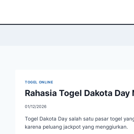
Skip
to
content
TOGEL ONLINE
Rahasia Togel Dakota Day
01/12/2026
Togel Dakota Day salah satu pasar togel yan
karena peluang jackpot yang menggiurkan.