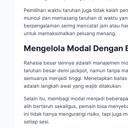
Pemilihan waktu taruhan juga tidak kalah p
muncul dan memasang taruhan di waktu yan
berpengalaman sering mencatat jam atau hari 
untuk memaksimalkan peluang menang.
Mengelola Modal Dengan B
Rahasia besar lainnya adalah manajemen mo
taruhan besar demi jackpot, namun tanpa ma
semuanya menjadi tinggi. Menetapkan batas 
adalah langkah awal yang wajib dilakukan.
Selain itu, membagi modal menjadi beberapa
alih bertaruh sekaligus, pemain bisa menye
ini tidak hanya mengurangi risiko, tapi jug
setiap sesi.