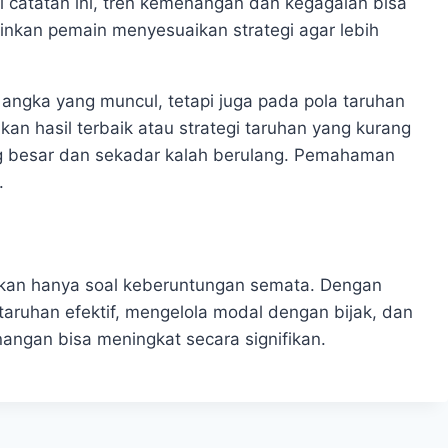
ri catatan ini, tren kemenangan dan kegagalan bisa
kinkan pemain menyesuaikan strategi agar lebih
a angka yang muncul, tetapi juga pada pola taruhan
an hasil terbaik atau strategi taruhan yang kurang
g besar dan sekadar kalah berulang. Pemahaman
.
an hanya soal keberuntungan semata. Dengan
aruhan efektif, mengelola modal dengan bijak, dan
nangan bisa meningkat secara signifikan.