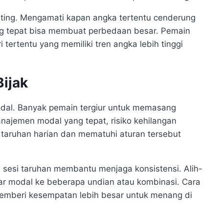
enting. Mengamati kapan angka tertentu cenderung
g tepat bisa membuat perbedaan besar. Pemain
tertentu yang memiliki tren angka lebih tinggi
ijak
dal. Banyak pemain tergiur untuk memasang
najemen modal yang tepat, risiko kehilangan
taruhan harian dan mematuhi aturan tersebut
 sesi taruhan membantu menjaga konsistensi. Alih-
bar modal ke beberapa undian atau kombinasi. Cara
a memberi kesempatan lebih besar untuk menang di