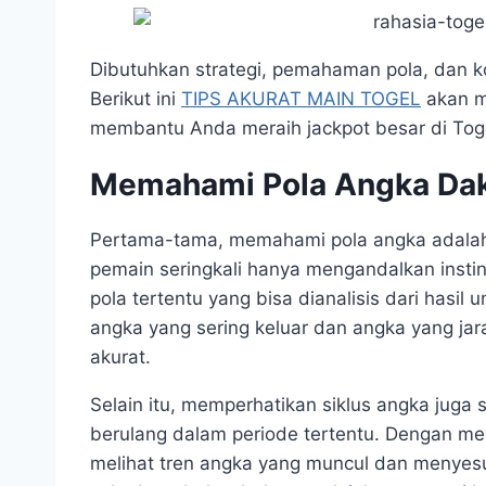
Dibutuhkan strategi, pemahaman pola, dan k
Berikut ini
TIPS AKURAT MAIN TOGEL
akan m
membantu Anda meraih jackpot besar di Toge
Memahami Pola Angka Dak
Pertama-tama, memahami pola angka adalah
pemain seringkali hanya mengandalkan instin
pola tertentu yang bisa dianalisis dari hasil
angka yang sering keluar dan angka yang jar
akurat.
Selain itu, memperhatikan siklus angka jug
berulang dalam periode tertentu. Dengan men
melihat tren angka yang muncul dan menyesua