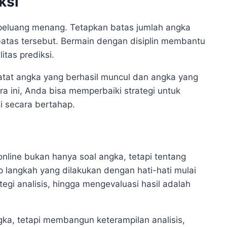
ksi
 peluang menang. Tetapkan batas jumlah angka
batas tersebut. Bermain dengan disiplin membantu
itas prediksi.
 Catat angka yang berhasil muncul dan angka yang
ra ini, Anda bisa memperbaiki strategi untuk
i secara bertahap.
nline bukan hanya soal angka, tetapi tentang
ap langkah yang dilakukan dengan hati-hati mulai
gi analisis, hingga mengevaluasi hasil adalah
ka, tetapi membangun keterampilan analisis,