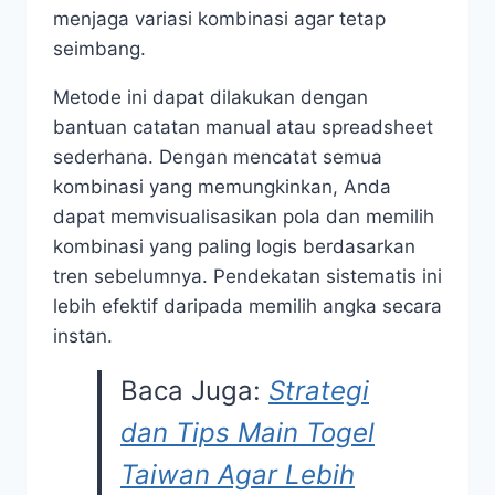
menjaga variasi kombinasi agar tetap
seimbang.
Metode ini dapat dilakukan dengan
bantuan catatan manual atau spreadsheet
sederhana. Dengan mencatat semua
kombinasi yang memungkinkan, Anda
dapat memvisualisasikan pola dan memilih
kombinasi yang paling logis berdasarkan
tren sebelumnya. Pendekatan sistematis ini
lebih efektif daripada memilih angka secara
instan.
Baca Juga:
Strategi
dan Tips Main Togel
Taiwan Agar Lebih