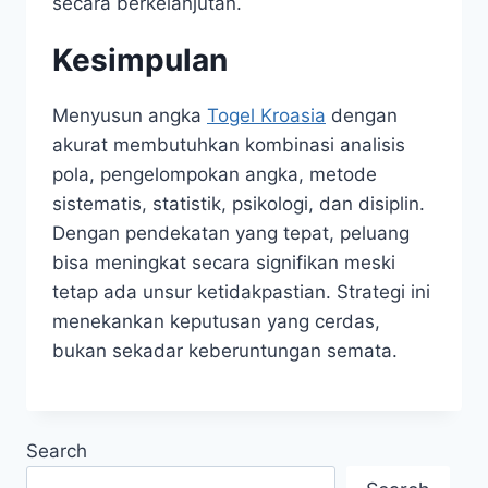
secara berkelanjutan.
Kesimpulan
Menyusun angka
Togel Kroasia
dengan
akurat membutuhkan kombinasi analisis
pola, pengelompokan angka, metode
sistematis, statistik, psikologi, dan disiplin.
Dengan pendekatan yang tepat, peluang
bisa meningkat secara signifikan meski
tetap ada unsur ketidakpastian. Strategi ini
menekankan keputusan yang cerdas,
bukan sekadar keberuntungan semata.
Search