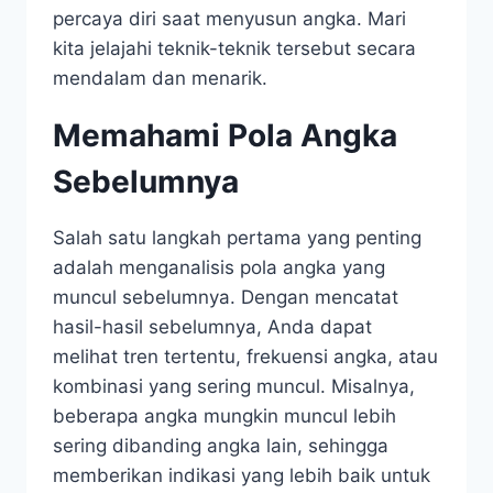
percaya diri saat menyusun angka. Mari
kita jelajahi teknik-teknik tersebut secara
mendalam dan menarik.
Memahami Pola Angka
Sebelumnya
Salah satu langkah pertama yang penting
adalah menganalisis pola angka yang
muncul sebelumnya. Dengan mencatat
hasil-hasil sebelumnya, Anda dapat
melihat tren tertentu, frekuensi angka, atau
kombinasi yang sering muncul. Misalnya,
beberapa angka mungkin muncul lebih
sering dibanding angka lain, sehingga
memberikan indikasi yang lebih baik untuk