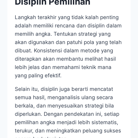
Disiplin Pemilihan
Langkah terakhir yang tidak kalah penting
adalah memiliki rencana dan disiplin dalam
memilih angka. Tentukan strategi yang
akan digunakan dan patuhi pola yang telah
dibuat. Konsistensi dalam metode yang
diterapkan akan membantu melihat hasil
lebih jelas dan memahami teknik mana
yang paling efektif.
Selain itu, disiplin juga berarti mencatat
semua hasil, menganalisis ulang secara
berkala, dan menyesuaikan strategi bila
diperlukan. Dengan pendekatan ini, setiap
pemilihan angka menjadi lebih sistematis,
terukur, dan meningkatkan peluang sukses