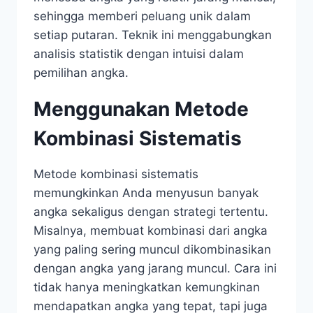
sehingga memberi peluang unik dalam
setiap putaran. Teknik ini menggabungkan
analisis statistik dengan intuisi dalam
pemilihan angka.
Menggunakan Metode
Kombinasi Sistematis
Metode kombinasi sistematis
memungkinkan Anda menyusun banyak
angka sekaligus dengan strategi tertentu.
Misalnya, membuat kombinasi dari angka
yang paling sering muncul dikombinasikan
dengan angka yang jarang muncul. Cara ini
tidak hanya meningkatkan kemungkinan
mendapatkan angka yang tepat, tapi juga