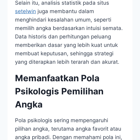
Selain itu, analisis statistik pada situs
setelwin
juga membantu dalam
menghindari kesalahan umum, seperti
memilih angka berdasarkan intuisi semata.
Data historis dan perhitungan peluang
memberikan dasar yang lebih kuat untuk
membuat keputusan, sehingga strategi
yang diterapkan lebih terarah dan akurat.
Memanfaatkan Pola
Psikologis Pemilihan
Angka
Pola psikologis sering mempengaruhi
pilihan angka, terutama angka favorit atau
angka pribadi. Dengan memahami pola ini,