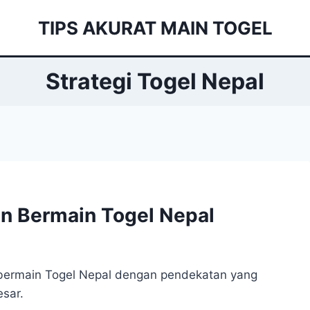
TIPS AKURAT MAIN TOGEL
Strategi Togel Nepal
n Bermain Togel Nepal
ermain Togel Nepal dengan pendekatan yang
esar.