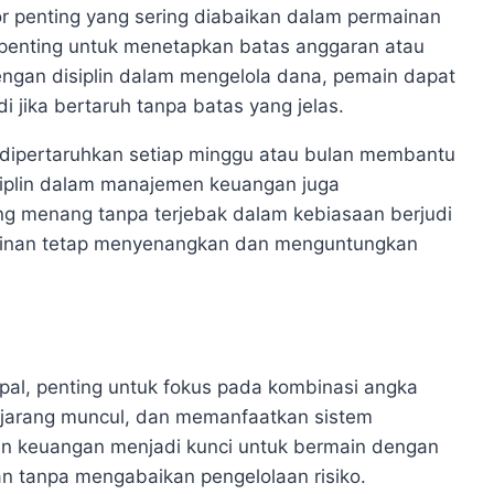
r penting yang sering diabaikan dalam permainan
 penting untuk menetapkan batas anggaran atau
ngan disiplin dalam mengelola dana, pemain dapat
i jika bertaruh tanpa batas yang jelas.
dipertaruhkan setiap minggu atau bulan membantu
isiplin dalam manajemen keuangan juga
g menang tanpa terjebak dalam kebiasaan berjudi
mainan tetap menyenangkan dan menguntungkan
al, penting untuk fokus pada kombinasi angka
 jarang muncul, dan memanfaatkan sistem
men keuangan menjadi kunci untuk bermain dengan
 tanpa mengabaikan pengelolaan risiko.