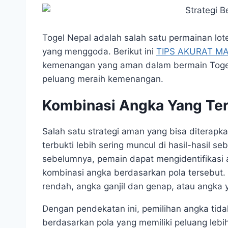
Togel Nepal adalah salah satu permainan lo
yang menggoda. Berikut ini
TIPS AKURAT MA
kemenangan yang aman dalam bermain Toge
peluang meraih kemenangan.
Kombinasi Angka Yang Ter
Salah satu strategi aman yang bisa diterapk
terbukti lebih sering muncul di hasil-hasil 
sebelumnya, pemain dapat mengidentifikasi
kombinasi angka berdasarkan pola tersebut. Ko
rendah, angka ganjil dan genap, atau angka 
Dengan pendekatan ini, pemilihan angka tid
berdasarkan pola yang memiliki peluang leb