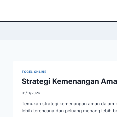
Skip
to
content
TOGEL ONLINE
Strategi Kemenangan Ama
01/11/2026
Temukan strategi kemenangan aman dalam b
lebih terencana dan peluang menang lebih b