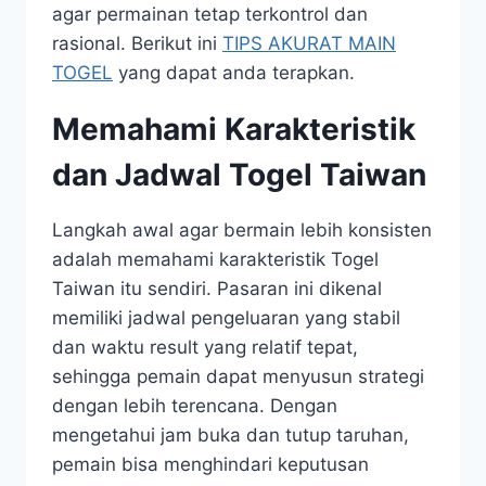
agar permainan tetap terkontrol dan
rasional. Berikut ini
TIPS AKURAT MAIN
TOGEL
yang dapat anda terapkan.
Memahami Karakteristik
dan Jadwal Togel Taiwan
Langkah awal agar bermain lebih konsisten
adalah memahami karakteristik Togel
Taiwan itu sendiri. Pasaran ini dikenal
memiliki jadwal pengeluaran yang stabil
dan waktu result yang relatif tepat,
sehingga pemain dapat menyusun strategi
dengan lebih terencana. Dengan
mengetahui jam buka dan tutup taruhan,
pemain bisa menghindari keputusan