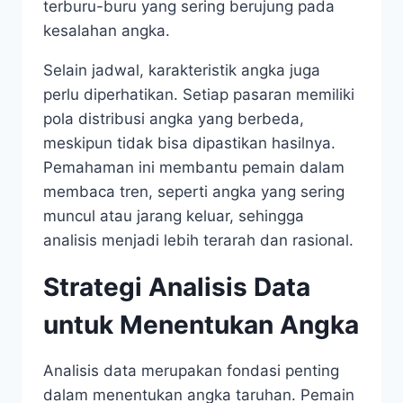
terburu-buru yang sering berujung pada
kesalahan angka.
Selain jadwal, karakteristik angka juga
perlu diperhatikan. Setiap pasaran memiliki
pola distribusi angka yang berbeda,
meskipun tidak bisa dipastikan hasilnya.
Pemahaman ini membantu pemain dalam
membaca tren, seperti angka yang sering
muncul atau jarang keluar, sehingga
analisis menjadi lebih terarah dan rasional.
Strategi Analisis Data
untuk Menentukan Angka
Analisis data merupakan fondasi penting
dalam menentukan angka taruhan. Pemain