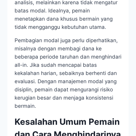
analisis, melainkan karena tidak mengatur
batas modal. Idealnya, pemain
menetapkan dana khusus bermain yang
tidak mengganggu kebutuhan utama.
Pembagian modal juga perlu diperhatikan,
misalnya dengan membagi dana ke
beberapa periode taruhan dan menghindari
all-in. Jika sudah mencapai batas
kekalahan harian, sebaiknya berhenti dan
evaluasi. Dengan manajemen modal yang
disiplin, pemain dapat mengurangi risiko
kerugian besar dan menjaga konsistensi
bermain.
Kesalahan Umum Pemain
dan Cara Menghindarinya