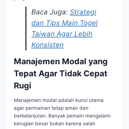
Baca Juga:
Strategi
dan Tips Main Togel
Taiwan Agar Lebih
Konsisten
Manajemen Modal yang
Tepat Agar Tidak Cepat
Rugi
Manajemen modal adalah kunci utama
agar permainan tetap aman dan
berkelanjutan. Banyak pemain mengalami
kerugian besar bukan karena salah