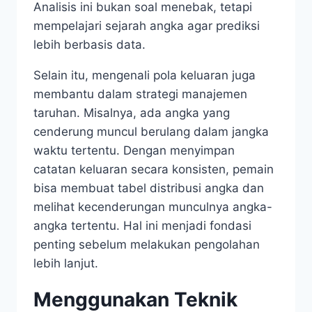
Analisis ini bukan soal menebak, tetapi
mempelajari sejarah angka agar prediksi
lebih berbasis data.
Selain itu, mengenali pola keluaran juga
membantu dalam strategi manajemen
taruhan. Misalnya, ada angka yang
cenderung muncul berulang dalam jangka
waktu tertentu. Dengan menyimpan
catatan keluaran secara konsisten, pemain
bisa membuat tabel distribusi angka dan
melihat kecenderungan munculnya angka-
angka tertentu. Hal ini menjadi fondasi
penting sebelum melakukan pengolahan
lebih lanjut.
Menggunakan Teknik