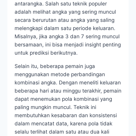
antarangka. Salah satu teknik populer
adalah melihat angka yang sering muncul
secara berurutan atau angka yang saling
melengkapi dalam satu periode keluaran.
Misalnya, jika angka 3 dan 7 sering muncul
bersamaan, ini bisa menjadi insight penting
untuk prediksi berikutnya.
Selain itu, beberapa pemain juga
menggunakan metode perbandingan
kombinasi angka. Dengan meneliti keluaran
beberapa hari atau minggu terakhir, pemain
dapat menemukan pola kombinasi yang
paling mungkin muncul. Teknik ini
membutuhkan kesabaran dan konsistensi
dalam mencatat data, karena pola tidak
selalu terlihat dalam satu atau dua kali