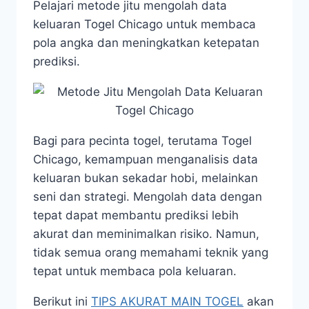
Pelajari metode jitu mengolah data
keluaran Togel Chicago untuk membaca
pola angka dan meningkatkan ketepatan
prediksi.
Bagi para pecinta togel, terutama Togel
Chicago, kemampuan menganalisis data
keluaran bukan sekadar hobi, melainkan
seni dan strategi. Mengolah data dengan
tepat dapat membantu prediksi lebih
akurat dan meminimalkan risiko. Namun,
tidak semua orang memahami teknik yang
tepat untuk membaca pola keluaran.
Berikut ini
TIPS AKURAT MAIN TOGEL
akan