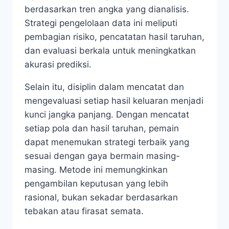
berdasarkan tren angka yang dianalisis.
Strategi pengelolaan data ini meliputi
pembagian risiko, pencatatan hasil taruhan,
dan evaluasi berkala untuk meningkatkan
akurasi prediksi.
Selain itu, disiplin dalam mencatat dan
mengevaluasi setiap hasil keluaran menjadi
kunci jangka panjang. Dengan mencatat
setiap pola dan hasil taruhan, pemain
dapat menemukan strategi terbaik yang
sesuai dengan gaya bermain masing-
masing. Metode ini memungkinkan
pengambilan keputusan yang lebih
rasional, bukan sekadar berdasarkan
tebakan atau firasat semata.