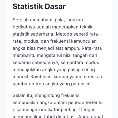
Statistik Dasar
Setelah memahami pola, langkah
berikutnya adalah menerapkan teknik
statistik sederhana. Metode seperti rata-
rata, modus, dan frekuensi kemunculan
angka bisa menjadi alat ampuh. Rata-rata
membantu mengetahui nilai tengah dari
keluaran sebelumnya, sementara modus
menunjukkan angka yang paling sering
muncul. Kombinasi keduanya memberikan
gambaran tren angka yang potensial.
Selain itu, menghitung frekuensi
kemunculan angka dalam periode tertentu
bisa menjadi indikator penting. Dengan
menggunakan tabel distribusi, Anda dapat