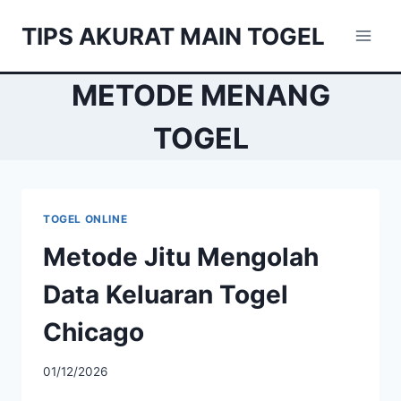
Skip
TIPS AKURAT MAIN TOGEL
to
content
METODE MENANG
TOGEL
TOGEL ONLINE
Metode Jitu Mengolah
Data Keluaran Togel
Chicago
01/12/2026