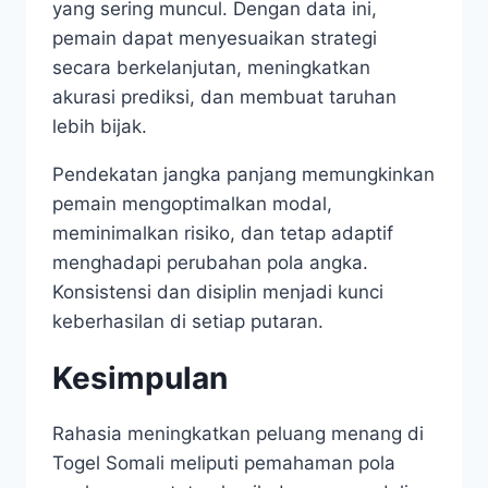
yang sering muncul. Dengan data ini,
pemain dapat menyesuaikan strategi
secara berkelanjutan, meningkatkan
akurasi prediksi, dan membuat taruhan
lebih bijak.
Pendekatan jangka panjang memungkinkan
pemain mengoptimalkan modal,
meminimalkan risiko, dan tetap adaptif
menghadapi perubahan pola angka.
Konsistensi dan disiplin menjadi kunci
keberhasilan di setiap putaran.
Kesimpulan
Rahasia meningkatkan peluang menang di
Togel Somali meliputi pemahaman pola