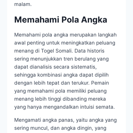
malam.
Memahami Pola Angka
Memahami pola angka merupakan langkah
awal penting untuk meningkatkan peluang
menang di Togel Somali. Data historis
sering menunjukkan tren berulang yang
dapat dianalisis secara sistematis,
sehingga kombinasi angka dapat dipilih
dengan lebih tepat dan terukur. Pemain
yang memahami pola memiliki peluang
menang lebih tinggi dibanding mereka
yang hanya mengandalkan intuisi semata.
Mengamati angka panas, yaitu angka yang
sering muncul, dan angka dingin, yang