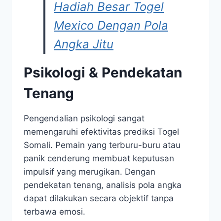
Hadiah Besar Togel
Mexico Dengan Pola
Angka Jitu
Psikologi & Pendekatan
Tenang
Pengendalian psikologi sangat
memengaruhi efektivitas prediksi Togel
Somali. Pemain yang terburu-buru atau
panik cenderung membuat keputusan
impulsif yang merugikan. Dengan
pendekatan tenang, analisis pola angka
dapat dilakukan secara objektif tanpa
terbawa emosi.