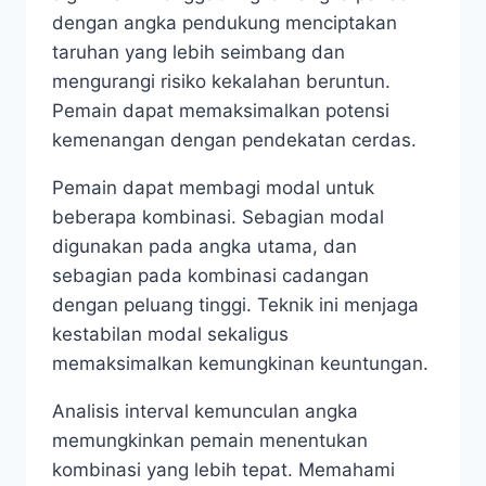
dengan angka pendukung menciptakan
taruhan yang lebih seimbang dan
mengurangi risiko kekalahan beruntun.
Pemain dapat memaksimalkan potensi
kemenangan dengan pendekatan cerdas.
Pemain dapat membagi modal untuk
beberapa kombinasi. Sebagian modal
digunakan pada angka utama, dan
sebagian pada kombinasi cadangan
dengan peluang tinggi. Teknik ini menjaga
kestabilan modal sekaligus
memaksimalkan kemungkinan keuntungan.
Analisis interval kemunculan angka
memungkinkan pemain menentukan
kombinasi yang lebih tepat. Memahami