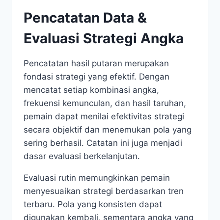
Pencatatan Data &
Evaluasi Strategi Angka
Pencatatan hasil putaran merupakan
fondasi strategi yang efektif. Dengan
mencatat setiap kombinasi angka,
frekuensi kemunculan, dan hasil taruhan,
pemain dapat menilai efektivitas strategi
secara objektif dan menemukan pola yang
sering berhasil. Catatan ini juga menjadi
dasar evaluasi berkelanjutan.
Evaluasi rutin memungkinkan pemain
menyesuaikan strategi berdasarkan tren
terbaru. Pola yang konsisten dapat
digunakan kembali, sementara angka yang