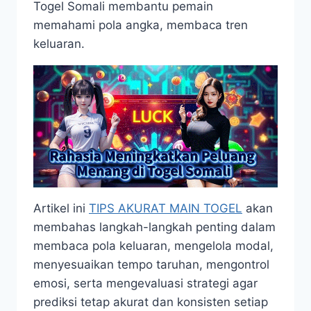
Togel Somali membantu pemain
memahami pola angka, membaca tren
keluaran.
Artikel ini
TIPS AKURAT MAIN TOGEL
akan
membahas langkah-langkah penting dalam
membaca pola keluaran, mengelola modal,
menyesuaikan tempo taruhan, mengontrol
emosi, serta mengevaluasi strategi agar
prediksi tetap akurat dan konsisten setiap