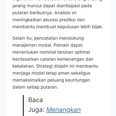
jarang muncul dapat diantisipasi pada
putaran berikutnya. Analisis ini
meningkatkan akurasi prediksi dan
membantu membuat keputusan lebih bijak.
Selain itu, pencatatan mendukung
manajemen modal. Pemain dapat
menentukan nominal taruhan optimal
berdasarkan catatan kemenangan dan
kekalahan. Strategi disiplin ini membantu
menjaga modal tetap aman sekaligus
memaksimalkan peluang keuntungan
dalam setiap putaran.
Baca
Juga:
Menangkan