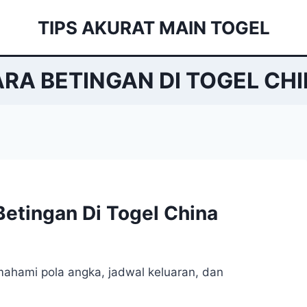
TIPS AKURAT MAIN TOGEL
RA BETINGAN DI TOGEL CH
Betingan Di Togel China
ahami pola angka, jadwal keluaran, dan