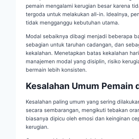
pemain mengalami kerugian besar karena ti
tergoda untuk melakukan all-in. Idealnya, 
tidak mengganggu kebutuhan utama.
Modal sebaiknya dibagi menjadi beberapa ba
sebagian untuk taruhan cadangan, dan sebag
kekalahan. Menetapkan batas kekalahan hari
manajemen modal yang disiplin, risiko kerugi
bermain lebih konsisten.
Kesalahan Umum Pemain d
Kesalahan paling umum yang sering dilakuk
secara sembarangan, mengikuti tebakan orang
biasanya dipicu oleh emosi dan keinginan ce
kerugian.