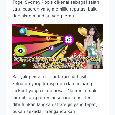
Togel Sydney Pools dikenal sebagai salah
satu pasaran yang memiliki reputasi baik
dan sistem undian yang teratur.
Banyak pemain tertarik karena hasil
keluaran yang transparan dan peluang
jackpot yang cukup besar. Namun, untuk
meraih jackpot resmi secara konsisten,
dibutuhkan langkah strategis yang tepat,
bukan sekadar mengandalkan