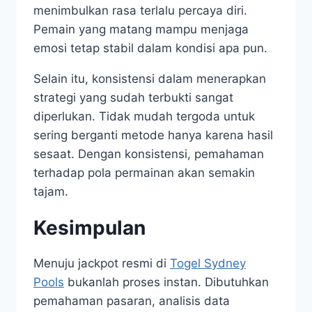
menimbulkan rasa terlalu percaya diri.
Pemain yang matang mampu menjaga
emosi tetap stabil dalam kondisi apa pun.
Selain itu, konsistensi dalam menerapkan
strategi yang sudah terbukti sangat
diperlukan. Tidak mudah tergoda untuk
sering berganti metode hanya karena hasil
sesaat. Dengan konsistensi, pemahaman
terhadap pola permainan akan semakin
tajam.
Kesimpulan
Menuju jackpot resmi di
Togel Sydney
Pools
bukanlah proses instan. Dibutuhkan
pemahaman pasaran, analisis data