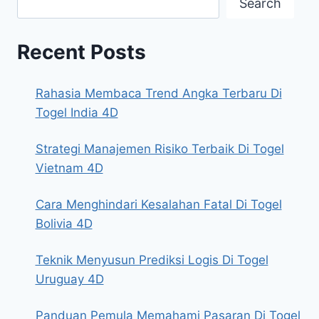
Search
Recent Posts
Rahasia Membaca Trend Angka Terbaru Di
Togel India 4D
Strategi Manajemen Risiko Terbaik Di Togel
Vietnam 4D
Cara Menghindari Kesalahan Fatal Di Togel
Bolivia 4D
Teknik Menyusun Prediksi Logis Di Togel
Uruguay 4D
Panduan Pemula Memahami Pasaran Di Togel