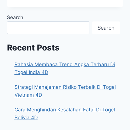
Search
Search
Recent Posts
Rahasia Membaca Trend Angka Terbaru Di
Togel India 4D
Strategi Manajemen Risiko Terbaik Di Togel
Vietnam 4D
Cara Menghindari Kesalahan Fatal Di Togel
Bolivia 4D