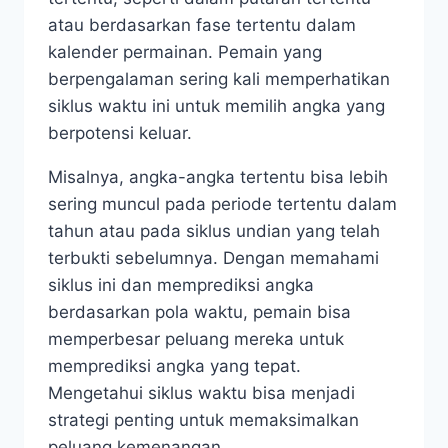
atau berdasarkan fase tertentu dalam
kalender permainan. Pemain yang
berpengalaman sering kali memperhatikan
siklus waktu ini untuk memilih angka yang
berpotensi keluar.
Misalnya, angka-angka tertentu bisa lebih
sering muncul pada periode tertentu dalam
tahun atau pada siklus undian yang telah
terbukti sebelumnya. Dengan memahami
siklus ini dan memprediksi angka
berdasarkan pola waktu, pemain bisa
memperbesar peluang mereka untuk
memprediksi angka yang tepat.
Mengetahui siklus waktu bisa menjadi
strategi penting untuk memaksimalkan
peluang kemenangan.