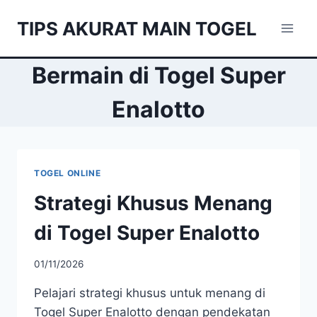
Skip
TIPS AKURAT MAIN TOGEL
to
content
Bermain di Togel Super
Enalotto
TOGEL ONLINE
Strategi Khusus Menang
di Togel Super Enalotto
01/11/2026
Pelajari strategi khusus untuk menang di
Togel Super Enalotto dengan pendekatan