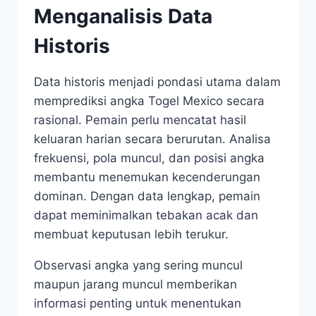
Menganalisis Data
Historis
Data historis menjadi pondasi utama dalam
memprediksi angka Togel Mexico secara
rasional. Pemain perlu mencatat hasil
keluaran harian secara berurutan. Analisa
frekuensi, pola muncul, dan posisi angka
membantu menemukan kecenderungan
dominan. Dengan data lengkap, pemain
dapat meminimalkan tebakan acak dan
membuat keputusan lebih terukur.
Observasi angka yang sering muncul
maupun jarang muncul memberikan
informasi penting untuk menentukan