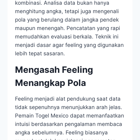
kombinasi. Analisa data bukan hanya
menghitung angka, tetapi juga mengenali
pola yang berulang dalam jangka pendek
maupun menengah. Pencatatan yang rapi
memudahkan evaluasi berkala. Teknik ini
menjadi dasar agar feeling yang digunakan
lebih tepat sasaran.
Mengasah Feeling
Menangkap Pola
Feeling menjadi alat pendukung saat data
tidak sepenuhnya menunjukkan arah jelas.
Pemain Togel Mexico dapat memanfaatkan
intuisi berdasarkan pengalaman membaca
angka sebelumnya. Feeling biasanya