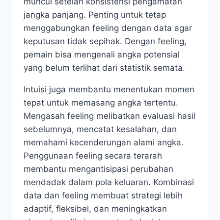
muncul setelah konsistensi pengamatan
jangka panjang. Penting untuk tetap
menggabungkan feeling dengan data agar
keputusan tidak sepihak. Dengan feeling,
pemain bisa mengenali angka potensial
yang belum terlihat dari statistik semata.
Intuisi juga membantu menentukan momen
tepat untuk memasang angka tertentu.
Mengasah feeling melibatkan evaluasi hasil
sebelumnya, mencatat kesalahan, dan
memahami kecenderungan alami angka.
Penggunaan feeling secara terarah
membantu mengantisipasi perubahan
mendadak dalam pola keluaran. Kombinasi
data dan feeling membuat strategi lebih
adaptif, fleksibel, dan meningkatkan