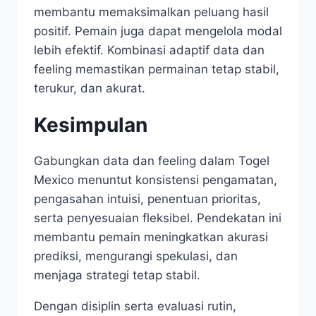
membantu memaksimalkan peluang hasil
positif. Pemain juga dapat mengelola modal
lebih efektif. Kombinasi adaptif data dan
feeling memastikan permainan tetap stabil,
terukur, dan akurat.
Kesimpulan
Gabungkan data dan feeling dalam Togel
Mexico menuntut konsistensi pengamatan,
pengasahan intuisi, penentuan prioritas,
serta penyesuaian fleksibel. Pendekatan ini
membantu pemain meningkatkan akurasi
prediksi, mengurangi spekulasi, dan
menjaga strategi tetap stabil.
Dengan disiplin serta evaluasi rutin,