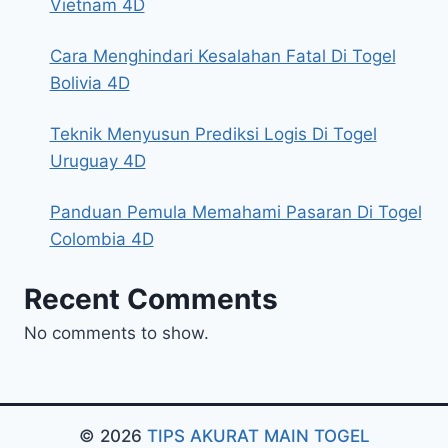
Vietnam 4D
Cara Menghindari Kesalahan Fatal Di Togel
Bolivia 4D
Teknik Menyusun Prediksi Logis Di Togel
Uruguay 4D
Panduan Pemula Memahami Pasaran Di Togel
Colombia 4D
Recent Comments
No comments to show.
© 2026
TIPS AKURAT MAIN TOGEL