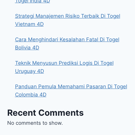
Togel India 4D
Strategi Manajemen Risiko Terbaik Di Togel
Vietnam 4D
Cara Menghindari Kesalahan Fatal Di Togel
Bolivia 4D
Teknik Menyusun Prediksi Logis Di Togel
Uruguay 4D
Panduan Pemula Memahami Pasaran Di Togel
Colombia 4D
Recent Comments
No comments to show.