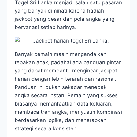
Togel Sri Lanka menjadi salah satu pasaran
yang banyak diminati karena hadiah
jackpot yang besar dan pola angka yang
bervariasi setiap harinya.
Banyak pemain masih mengandalkan
tebakan acak, padahal ada panduan pintar
yang dapat membantu mengincar jackpot
harian dengan lebih terarah dan rasional.
Panduan ini bukan sekadar menebak
angka secara instan. Pemain yang sukses
biasanya memanfaatkan data keluaran,
membaca tren angka, menyusun kombinasi
berdasarkan logika, dan menerapkan
strategi secara konsisten.