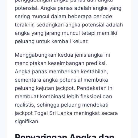
potensial. Angka panas adalah angka yang
sering muncul dalam beberapa periode
terakhir, sedangkan angka potensial adalah
angka yang jarang muncul tetapi memiliki
peluang untuk kembali keluar.
Menggabungkan kedua jenis angka ini
menciptakan keseimbangan prediksi.
Angka panas memberikan kestabilan,
sementara angka potensial membuka
peluang kejutan jackpot. Pendekatan ini
membuat kombinasi lebih fleksibel dan
realistis, sehingga peluang mendekati
jackpot Togel Sri Lanka meningkat secara
signifikan.
Penyaringan Angka dan