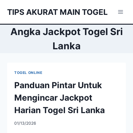
Skip
TIPS AKURAT MAIN TOGEL
to
content
Angka Jackpot Togel Sri
Lanka
TOGEL ONLINE
Panduan Pintar Untuk
Mengincar Jackpot
Harian Togel Sri Lanka
01/13/2026