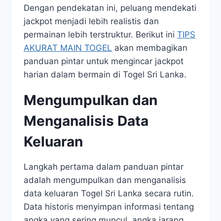
Dengan pendekatan ini, peluang mendekati
jackpot menjadi lebih realistis dan
permainan lebih terstruktur. Berikut ini
TIPS
AKURAT MAIN TOGEL
akan membagikan
panduan pintar untuk mengincar jackpot
harian dalam bermain di Togel Sri Lanka.
Mengumpulkan dan
Menganalisis Data
Keluaran
Langkah pertama dalam panduan pintar
adalah mengumpulkan dan menganalisis
data keluaran Togel Sri Lanka secara rutin.
Data historis menyimpan informasi tentang
angka yang sering muncul, angka jarang