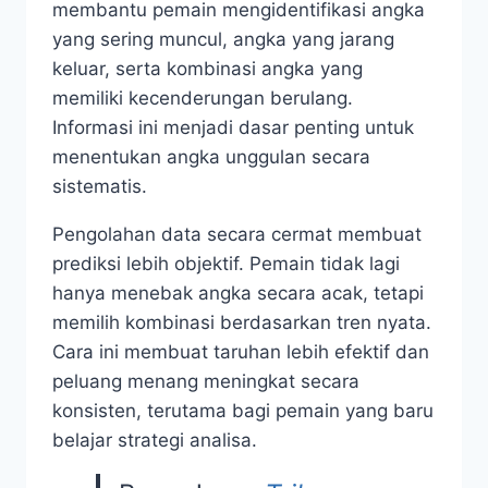
membantu pemain mengidentifikasi angka
yang sering muncul, angka yang jarang
keluar, serta kombinasi angka yang
memiliki kecenderungan berulang.
Informasi ini menjadi dasar penting untuk
menentukan angka unggulan secara
sistematis.
Pengolahan data secara cermat membuat
prediksi lebih objektif. Pemain tidak lagi
hanya menebak angka secara acak, tetapi
memilih kombinasi berdasarkan tren nyata.
Cara ini membuat taruhan lebih efektif dan
peluang menang meningkat secara
konsisten, terutama bagi pemain yang baru
belajar strategi analisa.