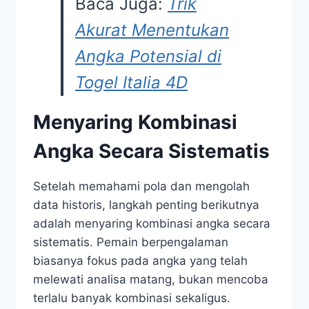
Baca Juga:
Trik
Akurat Menentukan
Angka Potensial di
Togel Italia 4D
Menyaring Kombinasi
Angka Secara Sistematis
Setelah memahami pola dan mengolah
data historis, langkah penting berikutnya
adalah menyaring kombinasi angka secara
sistematis. Pemain berpengalaman
biasanya fokus pada angka yang telah
melewati analisa matang, bukan mencoba
terlalu banyak kombinasi sekaligus.