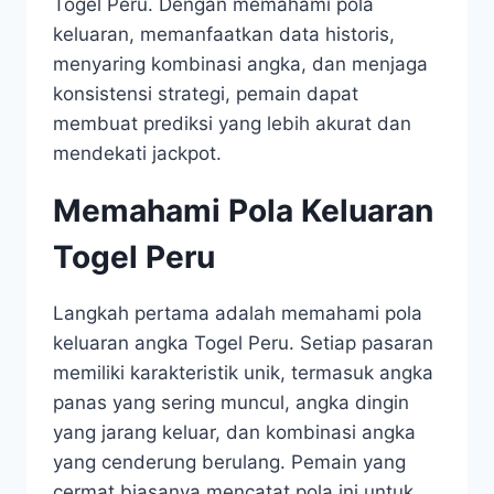
Togel Peru. Dengan memahami pola
keluaran, memanfaatkan data historis,
menyaring kombinasi angka, dan menjaga
konsistensi strategi, pemain dapat
membuat prediksi yang lebih akurat dan
mendekati jackpot.
Memahami Pola Keluaran
Togel Peru
Langkah pertama adalah memahami pola
keluaran angka Togel Peru. Setiap pasaran
memiliki karakteristik unik, termasuk angka
panas yang sering muncul, angka dingin
yang jarang keluar, dan kombinasi angka
yang cenderung berulang. Pemain yang
cermat biasanya mencatat pola ini untuk